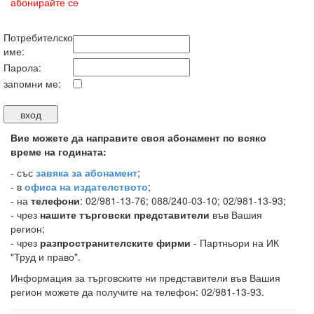
абонирайте се
Потребителско
име:
Парола:
запомни ме:
Вие можете да направите своя абонамент по всяко
време на годината:
-
със
завяка за абонамент
;
- в
офиса на издателството
;
- на
телефони
: 02/981-13-76; 088/240-03-10; 02/981-13-93;
- чрез
нашите търговски представители
във Вашия
регион;
- чрез
разпространителските фирми
- Партньори на ИК
"Труд и право".
Информация за търговските ни представители във Вашия
регион можете да получите на телефон: 02/981-13-93.