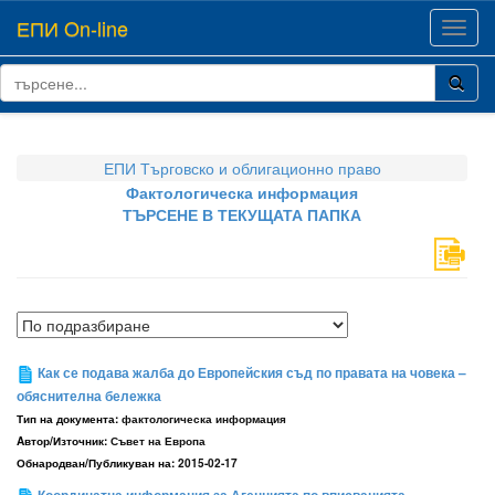
ЕПИ On-line
Toggl
navig
ЕПИ Търговско и облигационно право
Фактологическа информация
ТЪРСЕНЕ В ТЕКУЩАТА ПАПКА
Как се подава жалба до Европейския съд по правата на човека –
обяснителна бележка
Тип на документа:
фактологическа информация
Aвтор/Източник:
Съвет на Европа
Обнародван/Публикуван на:
2015-02-17