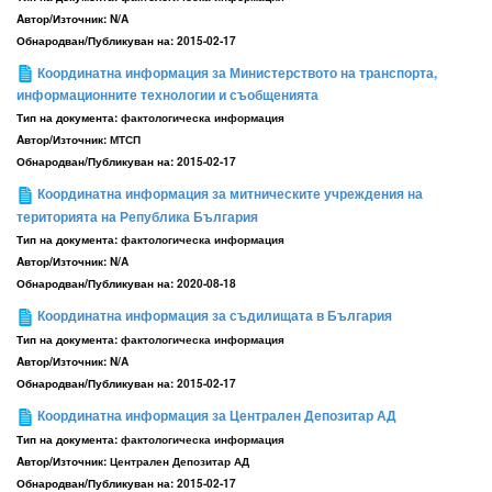
Aвтор/Източник:
N/A
Обнародван/Публикуван на:
2015-02-17
Координатна информация за Министерството на транспорта,
информационните технологии и съобщенията
Тип на документа:
фактологическа информация
Aвтор/Източник:
МТСП
Обнародван/Публикуван на:
2015-02-17
Координатна информация за митническите учреждения на
територията на Република България
Тип на документа:
фактологическа информация
Aвтор/Източник:
N/A
Обнародван/Публикуван на:
2020-08-18
Координатна информация за съдилищата в България
Тип на документа:
фактологическа информация
Aвтор/Източник:
N/A
Обнародван/Публикуван на:
2015-02-17
Координатна информация за Централен Депозитар АД
Тип на документа:
фактологическа информация
Aвтор/Източник:
Централен Депозитар АД
Обнародван/Публикуван на:
2015-02-17