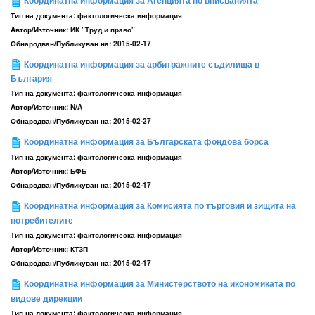
Координатна информация за Агенцията по вписванията
Тип на документа:
фактологическа информация
Aвтор/Източник:
ИК "Труд и право"
Обнародван/Публикуван на:
2015-02-17
Координатна информация за арбитражните съдилища в
България
Тип на документа:
фактологическа информация
Aвтор/Източник:
N/A
Обнародван/Публикуван на:
2015-02-27
Координатна информация за Българската фондова борса
Тип на документа:
фактологическа информация
Aвтор/Източник:
БФБ
Обнародван/Публикуван на:
2015-02-17
Координатна информация за Комисията по търговия и зищита на
потребителите
Тип на документа:
фактологическа информация
Aвтор/Източник:
КТЗП
Обнародван/Публикуван на:
2015-02-17
Координатна информация за Министерството на икономиката по
видове дирекции
Тип на документа:
фактологическа информация