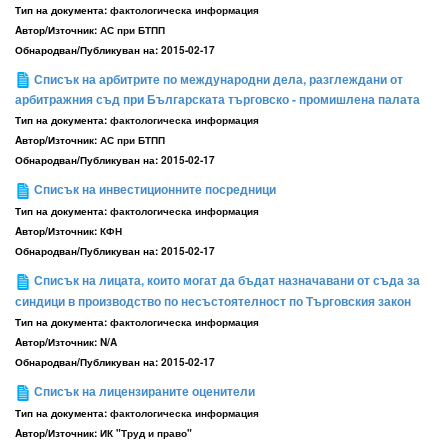
Тип на документа:
фактологическа информация
Aвтор/Източник:
АС при БТПП
Обнародван/Публикуван на:
2015-02-17
Списък на арбитрите по международни дела, разглеждани от
арбитражния съд при Българската търговско - промишлена палата
Тип на документа:
фактологическа информация
Aвтор/Източник:
АС при БТПП
Обнародван/Публикуван на:
2015-02-17
Списък на инвестиционните посредници
Тип на документа:
фактологическа информация
Aвтор/Източник:
КФН
Обнародван/Публикуван на:
2015-02-17
Списък на лицата, които могат да бъдат назначавани от съда за
синдици в производство по несъстоятелност по Търговския закон
Тип на документа:
фактологическа информация
Aвтор/Източник:
N/A
Обнародван/Публикуван на:
2015-02-17
Списък на лицензираните оценители
Тип на документа:
фактологическа информация
Aвтор/Източник:
ИК "Труд и право"