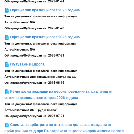
Обнародван/Публикуван на:
2023-01-24
Официални празници през 2025 година
Тип на документа:
фактологическа информация
Aвтор/Източник:
N/A
Обнародван/Публикуван на:
2025-01-28
Официални празници през 2026 година
Тип на документа:
фактологическа информация
Aвтор/Източник:
N/A
Обнародван/Публикуван на:
2026-07-21
Пътуване в Европа
Тип на документа:
фактологическа информация
Aвтор/Източник:
Информационен център на ЕС
Обнародван/Публикуван на:
2015-06-19
Религиозни празници на вероизповеданията, различни от
източноправославното, през 2026 година
Тип на документа:
фактологическа информация
Aвтор/Източник:
ИК "Труд и право"
Обнародван/Публикуван на:
2026-07-21
Списък на арбитрите по вътрешни дела, разглеждани от
арбитражния съд при Българската търговско-промишлена палата