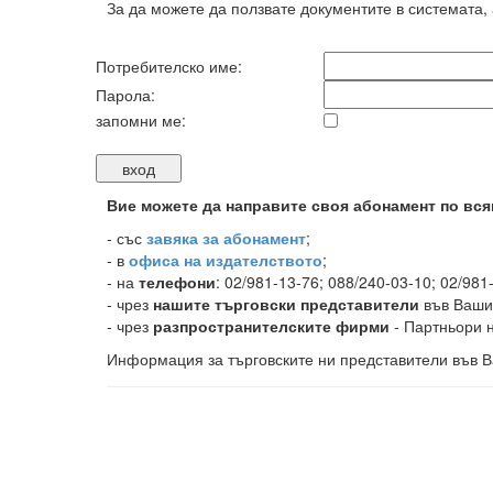
За да можете да ползвате документите в системата,
Потребителско име:
Парола:
запомни ме:
Вие можете да направите своя абонамент по вся
-
със
завяка за абонамент
;
- в
офиса на издателството
;
- на
телефони
: 02/981-13-76; 088/240-03-10; 02/981
- чрез
нашите търговски представители
във Ваши
- чрез
разпространителските фирми
- Партньори н
Информация за търговските ни представители във В