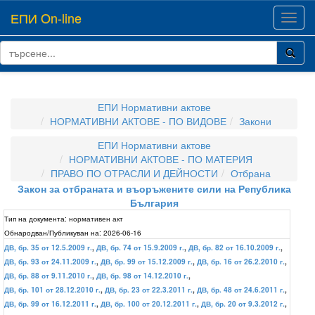
ЕПИ On-line
Toggl
navig
ЕПИ Нормативни актове
НОРМАТИВНИ АКТОВЕ - ПО ВИДОВЕ
Закони
ЕПИ Нормативни актове
НОРМАТИВНИ АКТОВЕ - ПО МАТЕРИЯ
ПРАВО ПО ОТРАСЛИ И ДЕЙНОСТИ
Отбрана
Закон за отбраната и въоръжените сили на Република
България
Тип на документа:
нормативен акт
Обнародван/Публикуван на:
2026-06-16
ДВ, бр. 35 от 12.5.2009 г.
,
ДВ, бр. 74 от 15.9.2009 г.
,
ДВ, бр. 82 от 16.10.2009 г.
,
ДВ, бр. 93 от 24.11.2009 г.
,
ДВ, бр. 99 от 15.12.2009 г.
,
ДВ, бр. 16 от 26.2.2010 г.
,
ДВ, бр. 88 от 9.11.2010 г.
,
ДВ, бр. 98 от 14.12.2010 г.
,
ДВ, бр. 101 от 28.12.2010 г.
,
ДВ, бр. 23 от 22.3.2011 г.
,
ДВ, бр. 48 от 24.6.2011 г.
,
ДВ, бр. 99 от 16.12.2011 г.
,
ДВ, бр. 100 от 20.12.2011 г.
,
ДВ, бр. 20 от 9.3.2012 г.
,