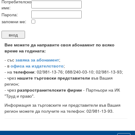
Потребителско
име:
Парола:
запомни ме:
Вие можете да направите своя абонамент по всяко
време на годината:
-
със
завяка за абонамент
;
- в
офиса на издателството
;
- на
телефони
: 02/981-13-76; 088/240-03-10; 02/981-13-93;
- чрез
нашите търговски представители
във Вашия
регион;
- чрез
разпространителските фирми
- Партньори на ИК
"Труд и право".
Информация за търговските ни представители във Вашия
регион можете да получите на телефон: 02/981-13-93.