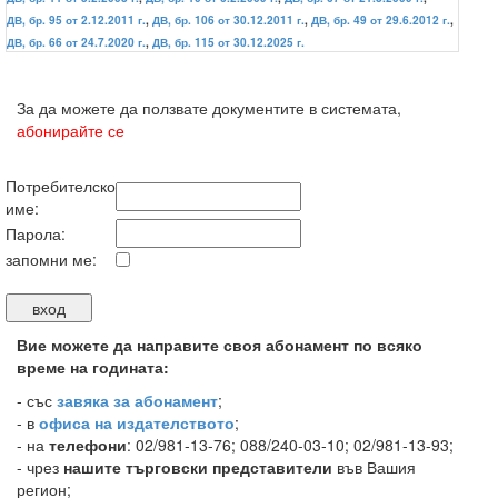
ДВ, бр. 95 от 2.12.2011 г.
,
ДВ, бр. 106 от 30.12.2011 г.
,
ДВ, бр. 49 от 29.6.2012 г.
,
ДВ, бр. 66 от 24.7.2020 г.
,
ДВ, бр. 115 от 30.12.2025 г.
За да можете да ползвате документите в системата,
абонирайте се
Потребителско
име:
Парола:
запомни ме:
Вие можете да направите своя абонамент по всяко
време на годината:
-
със
завяка за абонамент
;
- в
офиса на издателството
;
- на
телефони
: 02/981-13-76; 088/240-03-10; 02/981-13-93;
- чрез
нашите търговски представители
във Вашия
регион;