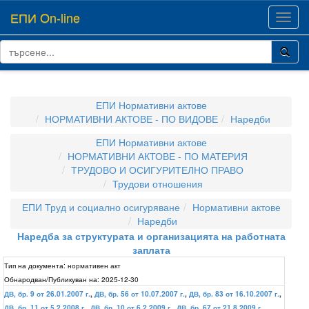
ЕПИ On-line
Toggl
navig
ЕПИ Нормативни актове
НОРМАТИВНИ АКТОВЕ - ПО ВИДОВЕ
Наредби
ЕПИ Нормативни актове
НОРМАТИВНИ АКТОВЕ - ПО МАТЕРИЯ
ТРУДОВО И ОСИГУРИТЕЛНО ПРАВО
Трудови отношения
ЕПИ Труд и социално осигуряване
Нормативни актове
Наредби
Наредба за структурата и организацията на работната
заплата
Тип на документа:
нормативен акт
Обнародван/Публикуван на:
2025-12-30
ДВ, бр. 9 от 26.01.2007 г.
,
ДВ, бр. 56 от 10.07.2007 г.
,
ДВ, бр. 83 от 16.10.2007 г.
,
ДВ, бр. 11 от 5.2.2008 г.
,
ДВ, бр. 10 от 6.2.2009 г.
,
ДВ, бр. 67 от 21.8.2009 г.
,