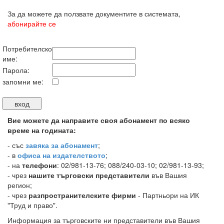
За да можете да ползвате документите в системата,
абонирайте се
Потребителско
име:
Парола:
запомни ме:
Вие можете да направите своя абонамент по всяко
време на годината:
-
със
завяка за абонамент
;
- в
офиса на издателството
;
- на
телефони
: 02/981-13-76; 088/240-03-10; 02/981-13-93;
- чрез
нашите търговски представители
във Вашия
регион;
- чрез
разпространителските фирми
- Партньори на ИК
"Труд и право".
Информация за търговските ни представители във Вашия