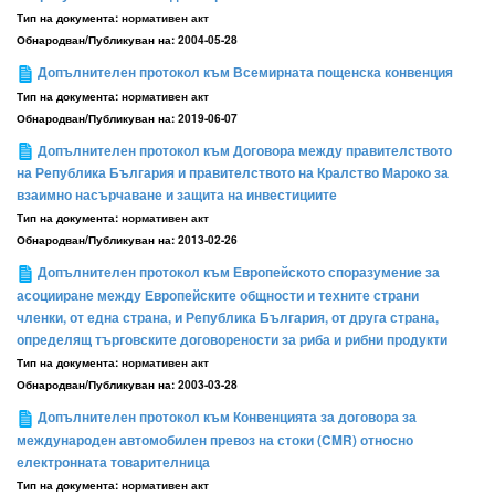
Тип на документа:
нормативен акт
Обнародван/Публикуван на:
2004-05-28
Допълнителен протокол към Всемирната пощенска конвенция
Тип на документа:
нормативен акт
Обнародван/Публикуван на:
2019-06-07
Допълнителен протокол към Договора между правителството
на Република България и правителството на Кралство Мароко за
взаимно насърчаване и защита на инвестициите
Тип на документа:
нормативен акт
Обнародван/Публикуван на:
2013-02-26
Допълнителен протокол към Европейското споразумение за
асоцииране между Европейските общности и техните страни
членки, от една страна, и Република България, от друга страна,
определящ търговските договорености за риба и рибни продукти
Тип на документа:
нормативен акт
Обнародван/Публикуван на:
2003-03-28
Допълнителен протокол към Конвенцията за договора за
международен автомобилен превоз на стоки (CMR) относно
електронната товарителница
Тип на документа:
нормативен акт