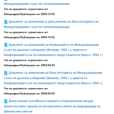
Международния съюз по телекомуникации
Тип на документа:
нормативен акт
Обнародван/Публикуван на:
2004-10-22
Документ за изменение и допълнение на Конституцията на
Международния съюз по телекомуникации
Тип на документа:
нормативен акт
Обнародван/Публикуван на:
2004-10-22
Документ за изменения на Конвенцията на Международния
съюз по далекосъобщения (Женева, 1992 г.), приети от
Конференцията на пълномощните представители (Киото, 1994 г.)
Тип на документа:
нормативен акт
Обнародван/Публикуван на:
2003-04-23
Документ за изменения на Конституцията на Международния
съюз по далекосъобщения (Женева, 1992 г.), приети от
Конференцията на пълномощните представители (Киото, 1994 г.)
Тип на документа:
нормативен акт
Обнародван/Публикуван на:
2003-04-23
Допълнение към Многостранното споразумение между
компетентните органи за автоматичен обмен на информация за
финансови сметки