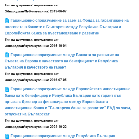
Тип на документа:
нормативен акт
Обнародван/Публикуван на:
2019-06-07
Гаранционно споразумение за заем за Фонда за гарантиране на
влоговете в банките в България между Република България и
Европейската банка за възстановяване и развитие
Тип на документа:
нормативен акт
Обнародван/Публикуван на:
2016-10-04
Гаранционно споразумение между Банката за развитие на
Съвета на Европа в качеството на бенефициент и Република
България в качеството на гарант
Тип на документа:
нормативен акт
Обнародван/Публикуван на:
2016-07-05
Гаранционно споразумение между Европейската инвестиционна
банка като бенефициер и Република България като гарант във
връзка с Договор за финансиране между Европейската
инвестиционна банка и "Българска банка за развитиe" ЕАД за заем,
отпуснат на Българскат
Тип на документа:
нормативен акт
Обнародван/Публикуван на:
2024-10-22
Гаранционно споразумение между Република България