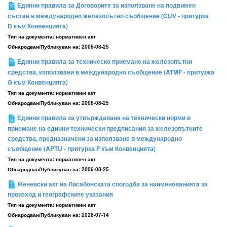
Единни правила за Договорите за използване на подвижен
състав в международно железопътно съобщение (CUV - притурка
D към Конвенцията)
Тип на документа:
нормативен акт
Обнародван/Публикуван на:
2006-08-25
Единни правила за техническо приемане на железопътни
средства, използвани в международно съобщение (ATMF - притурка
G към Конвенцията)
Тип на документа:
нормативен акт
Обнародван/Публикуван на:
2006-08-25
Единни правила за утвърждаване на технически норми и
приемане на единни технически предписания за железопътните
средства, предназначени за използване в международно
съобщение (APTU - притурка F към Конвенцията)
Тип на документа:
нормативен акт
Обнародван/Публикуван на:
2006-08-25
Женевски акт на Лисабонската спогодба за наименованията за
произход и географските указания
Тип на документа:
нормативен акт
Обнародван/Публикуван на:
2026-07-14