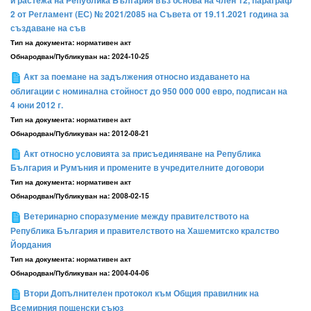
и растежа на Република България въз основа на член 12, параграф
2 от Регламент (ЕС) № 2021/2085 на Съвета от 19.11.2021 година за
създаване на съв
Тип на документа:
нормативен акт
Обнародван/Публикуван на:
2024-10-25
Акт за поемане на задължения относно издаването на
облигации с номинална стойност до 950 000 000 евро, подписан на
4 юни 2012 г.
Тип на документа:
нормативен акт
Обнародван/Публикуван на:
2012-08-21
Акт относно условията за присъединяване на Република
България и Румъния и промените в учредителните договори
Тип на документа:
нормативен акт
Обнародван/Публикуван на:
2008-02-15
Ветеринарно споразумение между правителството на
Република България и правителството на Хашемитско кралство
Йордания
Тип на документа:
нормативен акт
Обнародван/Публикуван на:
2004-04-06
Втори Допълнителен протокол към Общия правилник на
Всемирния пощенски съюз