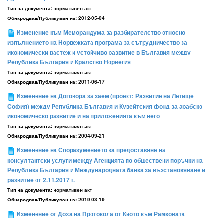
Тип на документа:
нормативен акт
Обнародван/Публикуван на:
2012-05-04
Изменение към Меморандума за разбирателство относно
изпълнението на Норвежката програма за сътрудничество за
икономически растеж и устойчиво развитие в България между
Република България и Кралство Норвегия
Тип на документа:
нормативен акт
Обнародван/Публикуван на:
2011-06-17
Изменение на Договора за заем (проект: Развитие на Летище
София) между Република България и Кувейтския фонд за арабско
икономическо развитие и на приложенията към него
Тип на документа:
нормативен акт
Обнародван/Публикуван на:
2004-09-21
Изменение на Споразумението за предоставяне на
консултантски услуги между Агенцията по обществени поръчки на
Република България и Международната банка за възстановяване и
развитие от 2.11.2017 г.
Тип на документа:
нормативен акт
Обнародван/Публикуван на:
2019-03-19
Изменение от Доха на Протокола от Киото към Рамковата