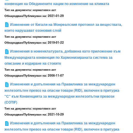
конвенция на Обединените нации по изменение на климата
Тип на документа:
нормативен акт
Обнародван/Публикуван на:
2021-01-29
Изменение от Кигали на Монреалския протокол за веществата,
които нарушават озоновия слой
Тип на документа:
нормативен акт
Обнародван/Публикуван на:
2019-01-22
Изменения в номенклатурата, добавена като приложение към
Международната конвенция по Хармонизираната система за
описание и кодиране на стоките
Тип на документа:
нормативен акт
Обнародван/Публикуван на:
2006-11-07
Изменения и допълнения на Правилника за международен
железопътен превоз на опасни товари (RID), включен в притурка
"С" към Конвенцията за международни железопътни превози
(COTIF)
Тип на документа:
нормативен акт
Обнародван/Публикуван на:
2021-10-29
Изменения и допълнения на Правилника за международен
железопътен превоз на опасни товари (RID), включен в притурка