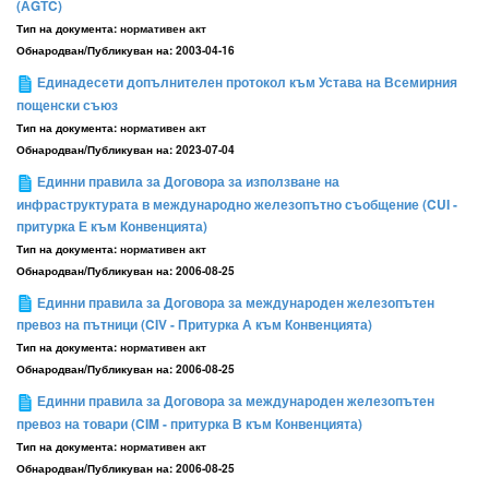
(АGТC)
Тип на документа:
нормативен акт
Обнародван/Публикуван на:
2003-04-16
Единадесети допълнителен протокол към Устава на Всемирния
пощенски съюз
Тип на документа:
нормативен акт
Обнародван/Публикуван на:
2023-07-04
Единни правила за Договора за използване на
инфраструктурата в международно железопътно съобщение (CUI -
притурка Е към Конвенцията)
Тип на документа:
нормативен акт
Обнародван/Публикуван на:
2006-08-25
Единни правила за Договора за международен железопътен
превоз на пътници (CIV - Притурка А към Конвенцията)
Тип на документа:
нормативен акт
Обнародван/Публикуван на:
2006-08-25
Единни правила за Договора за международен железопътен
превоз на товари (CIM - притурка В към Конвенцията)
Тип на документа:
нормативен акт
Обнародван/Публикуван на:
2006-08-25