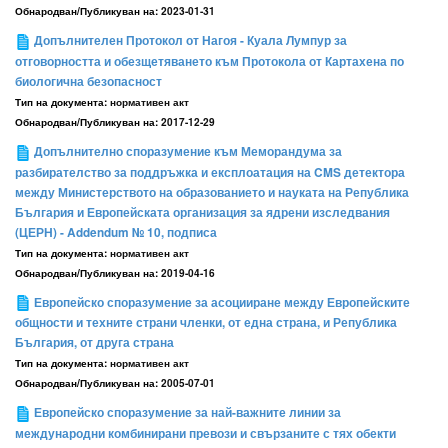
Обнародван/Публикуван на:
2023-01-31
Допълнителен Протокол от Нагоя - Куала Лумпур за
отговорността и обезщетяването към Протокола от Картахена по
биологична безопасност
Тип на документа:
нормативен акт
Обнародван/Публикуван на:
2017-12-29
Допълнително споразумение към Меморандума за
разбирателство за поддръжка и експлоатация на CMS детектора
между Министерството на образованието и науката на Република
България и Европейската организация за ядрени изследвания
(ЦЕРН) - Addendum № 10, подписа
Тип на документа:
нормативен акт
Обнародван/Публикуван на:
2019-04-16
Европейско споразумение за асоцииране между Европейските
общности и техните страни членки, от една страна, и Република
България, от друга страна
Тип на документа:
нормативен акт
Обнародван/Публикуван на:
2005-07-01
Европейско споразумение за най-важните линии за
международни комбинирани превози и свързаните с тях обекти