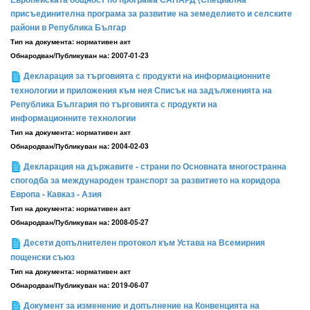
присъединителна програма за развитие на земеделието и селските
райони в Република Българ
Тип на документа:
нормативен акт
Обнародван/Публикуван на:
2007-01-23
Декларация за търговията с продукти на информационните
технологии и приложения към нея Списък на задълженията на
Република България по търговията с продукти на
информационните технологии
Тип на документа:
нормативен акт
Обнародван/Публикуван на:
2004-02-03
Декларация на държавите - страни по Основната многостранна
спогодба за международен транспорт за развитието на коридора
Европа - Кавказ - Азия
Тип на документа:
нормативен акт
Обнародван/Публикуван на:
2008-05-27
Десети допълнителен протокол към Устава на Всемирния
пощенски съюз
Тип на документа:
нормативен акт
Обнародван/Публикуван на:
2019-06-07
Документ за изменение и допълнение на Конвенцията на