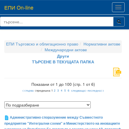
ЕПИ On-line
Toggl
navig
ЕПИ Търговско и облигационно право
Нормативни актове
Международни актове
Други
ТЪРСЕНЕ В ТЕКУЩАТА ПАПКА
Показани от 1 до 100 (стр. 1 от 6)
<<първа
<предишна 1
2
3
4
5
6
следваща>
последна>>
Административно споразумение между Съвместното
предприятие "Интегрални схеми" и Министерството на иновациите