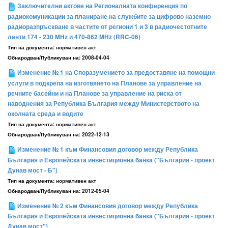
Заключителни актове на Регионалната конференция по
радиокомуникации за планиране на службите за цифрово наземно
радиоразпръскване в частите от региони 1 и 3 в радиочестотните
ленти 174 - 230 MHz и 470-862 MHz (RRC-06)
Тип на документа:
нормативен акт
Обнародван/Публикуван на:
2008-04-04
Изменение № 1 на Споразумението за предоставяне на помощни
услуги в подкрепа на изготвянето на Планове за управление на
речните басейни и на Планове за управление на риска от
наводнения за Република България между Министерството на
околната среда и водите
Тип на документа:
нормативен акт
Обнародван/Публикуван на:
2022-12-13
Изменение № 1 към Финансовия договор между Република
България и Европейската инвестиционна банка ("България - проект
Дунав мост - Б")
Тип на документа:
нормативен акт
Обнародван/Публикуван на:
2012-05-04
Изменение № 2 към Финансовия договор между Република
България и Европейската инвестиционна банка ("България - проект
Дунав мост")