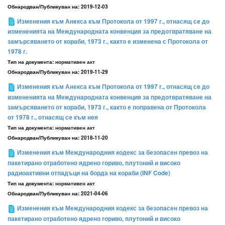
Обнародван/Публикуван на:
2019-12-03
Изменения към Анекса към Протокола от 1997 г., отнасящ се до
измененията на Международната конвенция за предотвратяване на
замърсяването от кораби, 1973 г., както е изменена с Протокола от
1978 г.
Тип на документа:
нормативен акт
Обнародван/Публикуван на:
2019-11-29
Изменения към Анекса към Протокола от 1997 г., отнасящ се до
измененията на Международната конвенция за предотвратяване на
замърсяването от кораби, 1973 г., както е поправена от Протокола
от 1978 г., отнасящ се към нея
Тип на документа:
нормативен акт
Обнародван/Публикуван на:
2018-11-20
Изменения към Международния кодекс за безопасен превоз на
пакетирано отработено ядрено гориво, плутоний и високо
радиоактивни отпадъци на борда на кораби (INF Code)
Тип на документа:
нормативен акт
Обнародван/Публикуван на:
2021-04-06
Изменения към Международния кодекс за безопасен превоз на
пакетирано отработено ядрено гориво, плутоний и високо