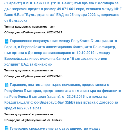
("Гарант") и ИНГ Банк Н.В. ("ИНГ Банк") във връзка с Договора за
дългосрочен кредит в размер 49 071 661 евро, сключен между ИНГ
Банк Н.В. и "Булгартрансгаз" ЕАД на 25 януари 2023 г., подписано
от българска
Тип на документа:
нормативен акт
Обнародван/Публикуван на:
2023-02-24
Гаранционно споразумение между Република България, като
Гарант, и Европейската инвестиционна банка, като Бенефициер,
във връзка с Договор за финансиране от 10.10.2019 г. между
Европейската инвестиционна банка и "Български енергиен
холдинг" ЕАД за финансир
Тип на документа:
нормативен акт
Обнародван/Публикуван на:
2020-09-08
Гаранция, платима при първо поискване, предоставена от
Република България, представлявана от министъра на финансите
на Република България (гарант), от 23.08.2016 г. в полза на
Кредитанщалт фюр Видерауфбау (КфВ) във връзка с Договор за
кредит № 27691 в раз
Тип на документа:
нормативен акт
Обнародван/Публикуван на:
2018-06-29
Генерално споразумение за сътрудничество между