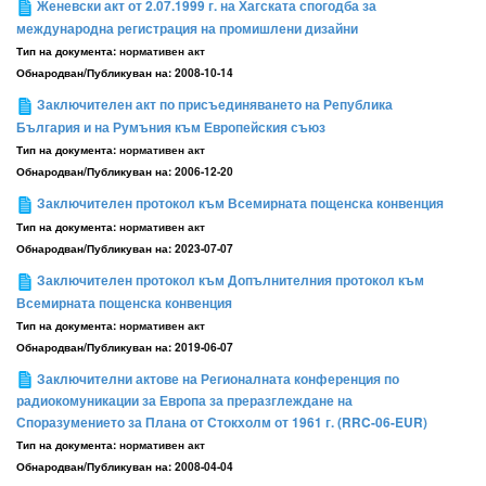
Женевски акт от 2.07.1999 г. на Хагската спогодба за
международна регистрация на промишлени дизайни
Тип на документа:
нормативен акт
Обнародван/Публикуван на:
2008-10-14
Заключителен акт по присъединяването на Република
България и на Румъния към Европейския съюз
Тип на документа:
нормативен акт
Обнародван/Публикуван на:
2006-12-20
Заключителен протокол към Всемирната пощенска конвенция
Тип на документа:
нормативен акт
Обнародван/Публикуван на:
2023-07-07
Заключителен протокол към Допълнителния протокол към
Всемирната пощенска конвенция
Тип на документа:
нормативен акт
Обнародван/Публикуван на:
2019-06-07
Заключителни актове на Регионалната конференция по
радиокомуникации за Европа за преразглеждане на
Споразумението за Плана от Стокхолм от 1961 г. (RRC-06-EUR)
Тип на документа:
нормативен акт
Обнародван/Публикуван на:
2008-04-04