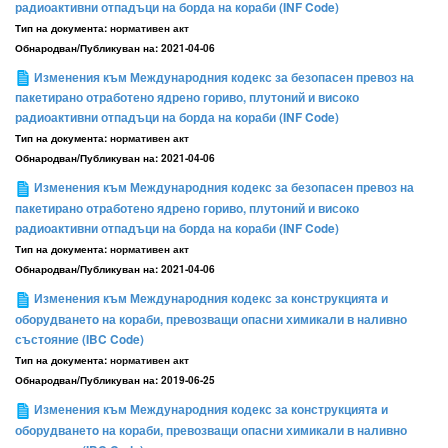
радиоактивни отпадъци на борда на кораби (INF Code)
Тип на документа:
нормативен акт
Обнародван/Публикуван на:
2021-04-06
Изменения към Международния кодекс за безопасен превоз на
пакетирано отработено ядрено гориво, плутоний и високо
радиоактивни отпадъци на борда на кораби (INF Code)
Тип на документа:
нормативен акт
Обнародван/Публикуван на:
2021-04-06
Изменения към Международния кодекс за безопасен превоз на
пакетирано отработено ядрено гориво, плутоний и високо
радиоактивни отпадъци на борда на кораби (INF Code)
Тип на документа:
нормативен акт
Обнародван/Публикуван на:
2021-04-06
Изменения към Международния кодекс за конструкциятa и
оборудванетo на кораби, превозващи опасни химикали в наливно
състояние (IBC Code)
Тип на документа:
нормативен акт
Обнародван/Публикуван на:
2019-06-25
Изменения към Международния кодекс за конструкциятa и
оборудванетo на кораби, превозващи опасни химикали в наливно