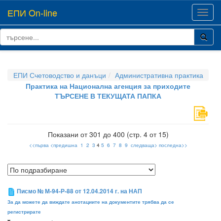
ЕПИ On-line
Toggl
navig
ЕПИ Счетоводство и данъци
Административна практика
Практика на Национална агенция за приходите
ТЪРСЕНЕ В ТЕКУЩАТА ПАПКА
Показани от 301 до 400 (стр. 4 от 15)
<<първа
<предишна
1
2
3
4
5
6
7
8
9
следваща>
последна>>
Писмо № М-94-Р-88 от 12.04.2014 г. на НАП
За да можете да виждате анотациите на документите трябва да се
регистрирате