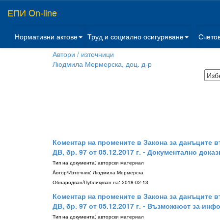
ЕПИ On-line
Нормативни актове
Труд и социално осигуряване
Счето
Автори / източници
Людмила Мермерска, доц. д-р
Коментар на промените в Закона за данъците в
ДВ, бр. 97 от 05.12.2017 г. - Документално док
Тип на документа:
авторски материал
Aвтор/Източник:
Людмила Мермерска
Обнародван/Публикуван на:
2018-02-13
Коментар на промените в Закона за данъците в
ДВ, бр. 97 от 05.12.2017 г. - Възможност за и
Тип на документа:
авторски материал