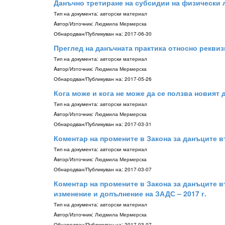
Данъчно третиране на субсидии на физически 
Тип на документа:
авторски материал
Aвтор/Източник:
Людмила Мермерска
Обнародван/Публикуван на:
2017-06-30
Преглед на данъчната практика относно реквиз
Тип на документа:
авторски материал
Aвтор/Източник:
Людмила Мермерска
Обнародван/Публикуван на:
2017-05-26
Кога може и кога не може да се ползва новият 
Тип на документа:
авторски материал
Aвтор/Източник:
Людмила Мермерска
Обнародван/Публикуван на:
2017-03-31
Коментар на промените в Закона за данъците вър
Тип на документа:
авторски материал
Aвтор/Източник:
Людмила Мермерска
Обнародван/Публикуван на:
2017-03-07
Коментар на промените в Закона за данъците въ
изменение и допълнение на ЗАДС – 2017 г.
Тип на документа:
авторски материал
Aвтор/Източник:
Людмила Мермерска
Обнародван/Публикуван на:
2017-03-07