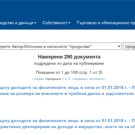
водство и данъци
Собственост
Търговско и облигационно п
Намерени 290 документа
подредени по дата на публикуване
Показани от 1 до 100 (стр. 1 от 3)
<<първа
<предишна 1
2
3
следваща>
последна>>
ърху доходите на физическите лица, в сила от 01.01.2018 г. 
азване на размера на внесените в чужбина данък и задължителн
ърху доходите на физическите лица, в сила от 01.01.2018 г. 
нформативно деклариране на доходи и имущество, които не са о