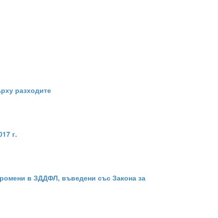
ърху разходите
17 г.
 Промени в ЗДДФЛ, въведени със Закона за