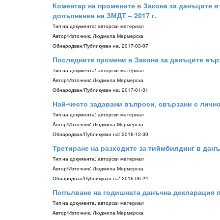
Коментар на промените в Закона за данъците въ
допълнение на ЗМДТ – 2017 г.
Тип на документа:
авторски материал
Aвтор/Източник:
Людмила Мермерска
Обнародван/Публикуван на:
2017-03-07
Последните промени в Закона за данъците върху
Тип на документа:
авторски материал
Aвтор/Източник:
Людмила Мермерска
Обнародван/Публикуван на:
2017-01-31
Най-често задавани въпроси, свързани с личн
Тип на документа:
авторски материал
Aвтор/Източник:
Людмила Мермерска
Обнародван/Публикуван на:
2016-12-30
Третиране на разходите за тиймбилдинг в данъ
Тип на документа:
авторски материал
Aвтор/Източник:
Людмила Мермерска
Обнародван/Публикуван на:
2016-06-24
Попълване на годишната данъчна декларация по
Тип на документа:
авторски материал
Aвтор/Източник:
Людмила Мермерска