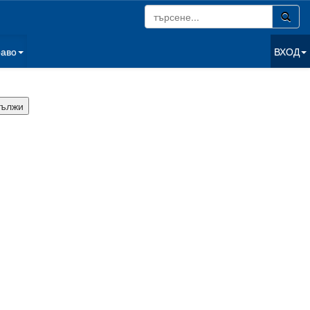
раво
ВХОД