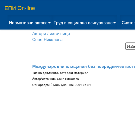
ЕПИ On-line
Нормативни актове
Труд и социално осигуряване
Счето
Автори / източници
Соня Николова
Международни плащания без посредничеството
Тип на документа:
авторски материал
Aвтор/Източник:
Соня Николова
Обнародван/Публикуван на:
2004-06-24