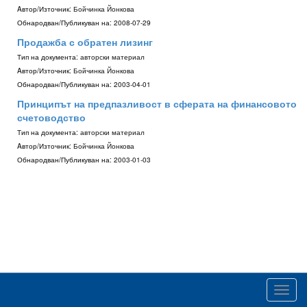
Aвтор/Източник:
Бойчинка Йонкова
Обнародван/Публикуван на:
2008-07-29
Продажба с обратен лизинг
Тип на документа:
авторски материал
Aвтор/Източник:
Бойчинка Йонкова
Обнародван/Публикуван на:
2003-04-01
Принципът на предпазливост в сферата на финансовото
счетоводство
Тип на документа:
авторски материал
Aвтор/Източник:
Бойчинка Йонкова
Обнародван/Публикуван на:
2003-01-03
Toggl
navig