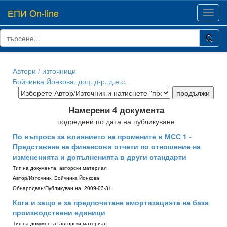
ЕПИ On-line
Toggl
navig
Автори / източници
Бойчинка Йонкова, доц. д-р, д.е.с.
Намерени 4 документа
подредени по дата на публикуване
По въпроса за влиянието на промените в МСС 1 -
Представяне на финансови отчети по отношение на
измененията и допълненията в други стандарти
Тип на документа:
авторски материал
Aвтор/Източник:
Бойчинка Йонкова
Обнародван/Публикуван на:
2009-03-31
Кога и защо е за предпочитане амортизацията на база
производствени единици
Тип на документа:
авторски материал