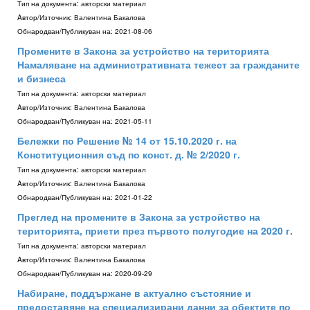
Тип на документа:
авторски материал
Aвтор/Източник:
Валентина Бакалова
Обнародван/Публикуван на:
2021-08-06
Промените в Закона за устройство на територията
Намаляване на административната тежест за гражданите
и бизнеса
Тип на документа:
авторски материал
Aвтор/Източник:
Валентина Бакалова
Обнародван/Публикуван на:
2021-05-11
Бележки по Решение № 14 от 15.10.2020 г. на
Конституционния съд по конст. д. № 2/2020 г.
Тип на документа:
авторски материал
Aвтор/Източник:
Валентина Бакалова
Обнародван/Публикуван на:
2021-01-22
Преглед на промените в Закона за устройство на
територията, приети през първото полугодие на 2020 г.
Тип на документа:
авторски материал
Aвтор/Източник:
Валентина Бакалова
Обнародван/Публикуван на:
2020-09-29
Набиране, поддържане в актуално състояние и
предоставяне на специализирани данни за обектите по