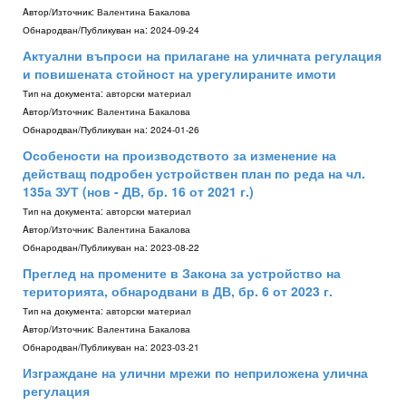
Aвтор/Източник:
Валентина Бакалова
Обнародван/Публикуван на:
2024-09-24
Актуални въпроси на прилагане на уличната регулация
и повишената стойност на урегулираните имоти
Тип на документа:
авторски материал
Aвтор/Източник:
Валентина Бакалова
Обнародван/Публикуван на:
2024-01-26
Особености на производството за изменение на
действащ подробен устройствен план по реда на чл.
135а ЗУТ (нов - ДВ, бр. 16 от 2021 г.)
Тип на документа:
авторски материал
Aвтор/Източник:
Валентина Бакалова
Обнародван/Публикуван на:
2023-08-22
Преглед на промените в Закона за устройство на
територията, обнародвани в ДВ, бр. 6 от 2023 г.
Тип на документа:
авторски материал
Aвтор/Източник:
Валентина Бакалова
Обнародван/Публикуван на:
2023-03-21
Изграждане на улични мрежи по неприложена улична
регулация