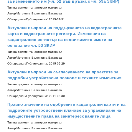
за изменението им (чл. 52 във връзка с чл. 53а ЗКИР)
Тип на документа:
авторски материал
Aвтор/Източник:
Валентина Бакалова
Обнародван/Публикуван на:
2015-07-31
Актуални въпроси на поддържането на кадастралната
карта и кадастралните регистри. Изменения на
кадастралния регистър на недвижимите имоти на
основание чл. 53 ЗКИР
Тип на документа:
авторски материал
Aвтор/Източник:
Валентина Бакалова
Обнародван/Публикуван на:
2015-05-29
Актуални въпроси на съгласуването на проектите за
подробни устройствени планове и техните изменения
Тип на документа:
авторски материал
Aвтор/Източник:
Валентина Бакалова
Обнародван/Публикуван на:
2011-08-30
Правно значение на одобрените кадастрални карти и на
подробните устройствени планове за упражняване на
имуществените права на заинтересованите лица
Тип на документа:
авторски материал
Aвтор/Източник:
Валентина Бакалова