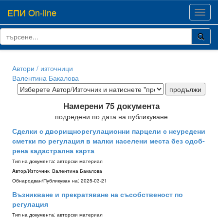
ЕПИ On-line
Toggl
navig
Автори / източници
Валентина Бакалова
Намерени 75 документа
подредени по дата на публикуване
Сделки с дворищнорегулационни парцели с неуредени
сметки по регулация в малки населени места без одоб­
рена кадастрална карта
Тип на документа:
авторски материал
Aвтор/Източник:
Валентина Бакалова
Обнародван/Публикуван на:
2025-03-21
Възникване и прекратяване на съсобственост по
регулация
Тип на документа:
авторски материал