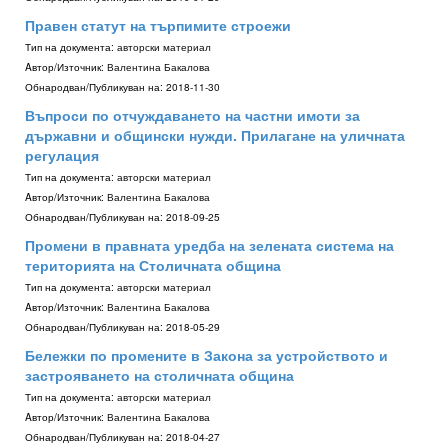
Правен статут на търпимите строежи
Тип на документа:
авторски материал
Aвтор/Източник:
Валентина Бакалова
Обнародван/Публикуван на:
2018-11-30
Въпроси по отчуждаването на частни имоти за
държавни и общински нужди. Прилагане на уличната
регулация
Тип на документа:
авторски материал
Aвтор/Източник:
Валентина Бакалова
Обнародван/Публикуван на:
2018-09-25
Промени в правната уредба на зелената система на
територията на Столичната община
Тип на документа:
авторски материал
Aвтор/Източник:
Валентина Бакалова
Обнародван/Публикуван на:
2018-05-29
Бележки по промените в Закона за устройството и
застрояването на столичната община
Тип на документа:
авторски материал
Aвтор/Източник:
Валентина Бакалова
Обнародван/Публикуван на:
2018-04-27