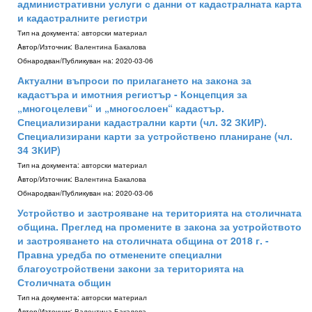
административни услуги с данни от кадастралната карта
и кадастралните регистри
Тип на документа:
авторски материал
Aвтор/Източник:
Валентина Бакалова
Обнародван/Публикуван на:
2020-03-06
Актуални въпроси по прилагането на закона за
кадастъра и имотния регистър - Концепция за
„многоцелеви“ и „многослоен“ кадастър.
Специализирани кадастрални карти (чл. 32 ЗКИР).
Специализирани карти за устройствено планиране (чл.
34 ЗКИР)
Тип на документа:
авторски материал
Aвтор/Източник:
Валентина Бакалова
Обнародван/Публикуван на:
2020-03-06
Устройство и застрояване на територията на столичната
община. Преглед на промените в закона за устройството
и застрояването на столичната община от 2018 г. -
Правна уредба по отменените специални
благоустройствени закони за територията на
Столичната общин
Тип на документа:
авторски материал
Aвтор/Източник:
Валентина Бакалова