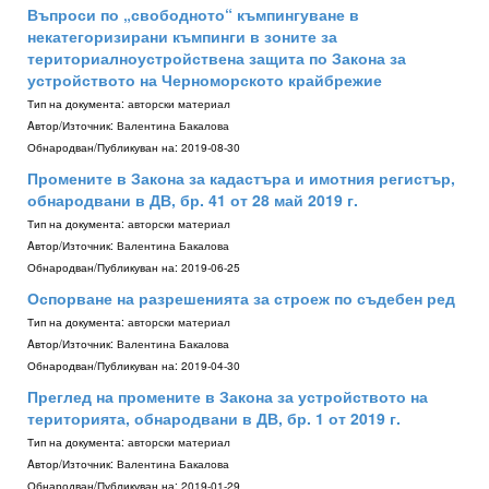
Въпроси по „свободното“ къмпингуване в
некатегоризирани къмпинги в зоните за
териториалноустройствена защита по Закона за
устройството на Черноморското крайбрежие
Тип на документа:
авторски материал
Aвтор/Източник:
Валентина Бакалова
Обнародван/Публикуван на:
2019-08-30
Промените в Закона за кадастъра и имотния регистър,
обнародвани в ДВ, бр. 41 от 28 май 2019 г.
Тип на документа:
авторски материал
Aвтор/Източник:
Валентина Бакалова
Обнародван/Публикуван на:
2019-06-25
Оспорване на разрешенията за строеж по съдебен ред
Тип на документа:
авторски материал
Aвтор/Източник:
Валентина Бакалова
Обнародван/Публикуван на:
2019-04-30
Преглед на промените в Закона за устройството на
територията, обнародвани в ДВ, бр. 1 от 2019 г.
Тип на документа:
авторски материал
Aвтор/Източник:
Валентина Бакалова
Обнародван/Публикуван на:
2019-01-29