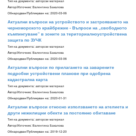
Тип на документа:
авторски материал
Aвтор/Източник:
Валентина Бакалова
Обнародван/Публикуван на:
2020-03-06
Актуални въпроси на устройството и застрояването на
черноморското крайбрежие - Въпроси на „свободното
къмпингуване“ в зоните за териториалноустройствена
защита по ЗУЧК
Тип на документа:
авторски материал
Aвтор/Източник:
Валентина Бакалова
Обнародван/Публикуван на:
2020-03-06
Актуални въпроси по прилагането на заварените
подробни устройствени планове при одобрена
кадастрална карта
Тип на документа:
авторски материал
Aвтор/Източник:
Валентина Бакалова
Обнародван/Публикуван на:
2020-01-31
Актуални въпроси относно използването на ателиета и
други нежилищни обекти за постоянно обитаване
Тип на документа:
авторски материал
Aвтор/Източник:
Валентина Бакалова
Обнародван/Публикуван на:
2019-12-20