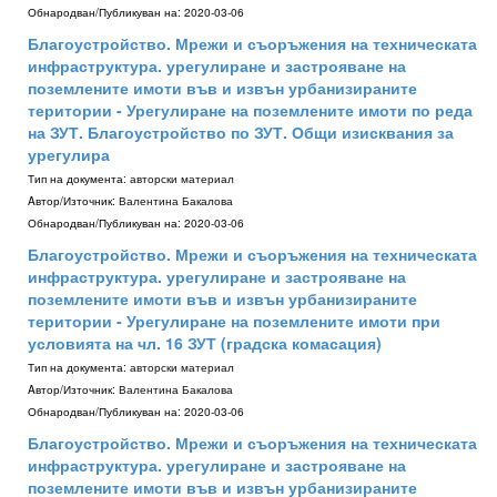
Обнародван/Публикуван на:
2020-03-06
Благоустройство. Мрежи и съоръжения на техническата
инфраструктура. урегулиране и застрояване на
поземлените имоти във и извън урбанизираните
територии - Урегулиране на поземлените имоти по реда
на ЗУТ. Благоустройство по ЗУТ. Общи изисквания за
урегулира
Тип на документа:
авторски материал
Aвтор/Източник:
Валентина Бакалова
Обнародван/Публикуван на:
2020-03-06
Благоустройство. Мрежи и съоръжения на техническата
инфраструктура. урегулиране и застрояване на
поземлените имоти във и извън урбанизираните
територии - Урегулиране на поземлените имоти при
условията на чл. 16 ЗУТ (градска комасация)
Тип на документа:
авторски материал
Aвтор/Източник:
Валентина Бакалова
Обнародван/Публикуван на:
2020-03-06
Благоустройство. Мрежи и съоръжения на техническата
инфраструктура. урегулиране и застрояване на
поземлените имоти във и извън урбанизираните