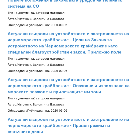
система на СО
Тип на документа:
авторски материал
Aвтор/Източник:
Валентина Бакалова
Обнародван/Публикуван на:
2020-03-06
Актуални въпроси на устройството и застрояването на
черноморското крайбрежие - Цели на Закона за
устройството на Черноморското крайбрежие като
специален благоустройствен закон. Приложно поле
Тип на документа:
авторски материал
Aвтор/Източник:
Валентина Бакалова
Обнародван/Публикуван на:
2020-03-06
Актуални въпроси на устройството и застрояването на
черноморското крайбрежие - Опазване и използване на
морските плажове и прилежащите им зони
Тип на документа:
авторски материал
Aвтор/Източник:
Валентина Бакалова
Обнародван/Публикуван на:
2020-03-06
Актуални въпроси на устройството и застрояването на
черноморското крайбрежие - Правен режим на
пясъчните дюни