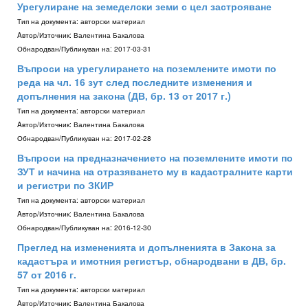
Урегулиране на земеделски земи с цел застрояване
Тип на документа:
авторски материал
Aвтор/Източник:
Валентина Бакалова
Обнародван/Публикуван на:
2017-03-31
Въпроси на урегулирането на поземлените имоти по
реда на чл. 16 зут след последните изменения и
допълнения на закона (ДВ, бр. 13 от 2017 г.)
Тип на документа:
авторски материал
Aвтор/Източник:
Валентина Бакалова
Обнародван/Публикуван на:
2017-02-28
Въпроси на предназначението на поземлените имоти по
ЗУТ и начина на отразяването му в кадастралните карти
и регистри по ЗКИР
Тип на документа:
авторски материал
Aвтор/Източник:
Валентина Бакалова
Обнародван/Публикуван на:
2016-12-30
Преглед на измененията и допълненията в Закона за
кадастъра и имотния регистър, обнародвани в ДВ, бр.
57 от 2016 г.
Тип на документа:
авторски материал
Aвтор/Източник:
Валентина Бакалова