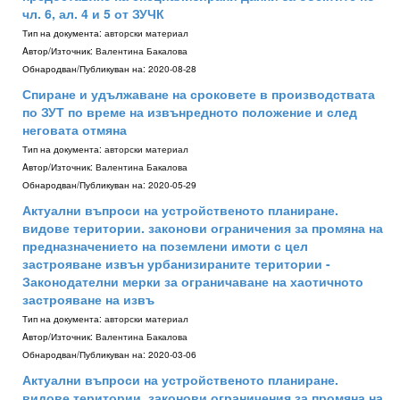
чл. 6, ал. 4 и 5 от ЗУЧК
Тип на документа:
авторски материал
Aвтор/Източник:
Валентина Бакалова
Обнародван/Публикуван на:
2020-08-28
Спиране и удължаване на сроковете в производствата
по ЗУТ по време на извънредното положение и след
неговата отмяна
Тип на документа:
авторски материал
Aвтор/Източник:
Валентина Бакалова
Обнародван/Публикуван на:
2020-05-29
Актуални въпроси на устройственото планиране.
видове територии. законови ограничения за промяна на
предназначението на поземлени имоти с цел
застрояване извън урбанизираните територии -
Законодателни мерки за ограничаване на хаотичното
застрояване на извъ
Тип на документа:
авторски материал
Aвтор/Източник:
Валентина Бакалова
Обнародван/Публикуван на:
2020-03-06
Актуални въпроси на устройственото планиране.
видове територии. законови ограничения за промяна на