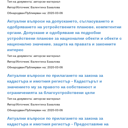
Тип на документа:
авторски материал
Aвтор/Източник:
Валентина Бакалова
Обнародван/Публикуван на:
2020-03-06
Актуални въпроси на допускането, съгласуването и
одобряването на устройствените планове. компетентни
органи. Допускане и одобряване на подробни
устройствени планове за национални обекти и обекти с
национално значение. защита на правата и законните
интерес
Тип на документа:
авторски материал
Aвтор/Източник:
Валентина Бакалова
Обнародван/Публикуван на:
2020-03-06
Актуални въпроси по прилагането на закона за
кадастъра и имотния регистър - Кадастърът и
значението му за правото на собственост и
ограниченията за благоустройствени цели
Тип на документа:
авторски материал
Aвтор/Източник:
Валентина Бакалова
Обнародван/Публикуван на:
2020-03-06
Актуални въпроси по прилагането на закона за
кадастъра и имотния регистър - Предоставяне на