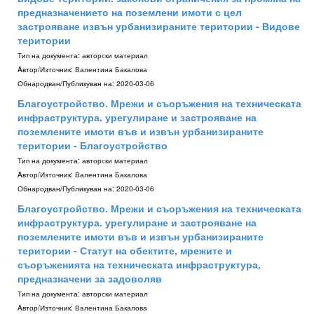
предназначението на поземлени имоти с цел
застрояване извън урбанизираните територии - Видове
територии
Тип на документа:
авторски материал
Aвтор/Източник:
Валентина Бакалова
Обнародван/Публикуван на:
2020-03-06
Благоустройство. Мрежи и съоръжения на техническата
инфраструктура. урегулиране и застрояване на
поземлените имоти във и извън урбанизираните
територии - Благоустройство
Тип на документа:
авторски материал
Aвтор/Източник:
Валентина Бакалова
Обнародван/Публикуван на:
2020-03-06
Благоустройство. Мрежи и съоръжения на техническата
инфраструктура. урегулиране и застрояване на
поземлените имоти във и извън урбанизираните
територии - Статут на обектите, мрежите и
съоръженията на техническата инфраструктура,
предназначени за задоволяв
Тип на документа:
авторски материал
Aвтор/Източник:
Валентина Бакалова