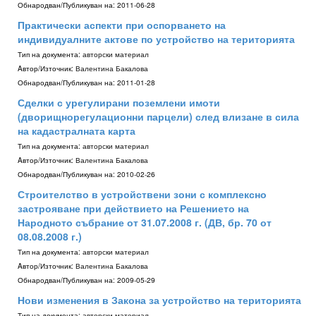
Обнародван/Публикуван на:
2011-06-28
Практически аспекти при оспорването на
индивидуалните актове по устройство на територията
Тип на документа:
авторски материал
Aвтор/Източник:
Валентина Бакалова
Обнародван/Публикуван на:
2011-01-28
Сделки с урегулирани поземлени имоти
(дворищнорегулационни парцели) след влизане в сила
на кадастралната карта
Тип на документа:
авторски материал
Aвтор/Източник:
Валентина Бакалова
Обнародван/Публикуван на:
2010-02-26
Строителство в устройствени зони с комплексно
застрояване при действието на Решението на
Народното събрание от 31.07.2008 г. (ДВ, бр. 70 от
08.08.2008 г.)
Тип на документа:
авторски материал
Aвтор/Източник:
Валентина Бакалова
Обнародван/Публикуван на:
2009-05-29
Нови изменения в Закона за устройство на територията
Тип на документа:
авторски материал