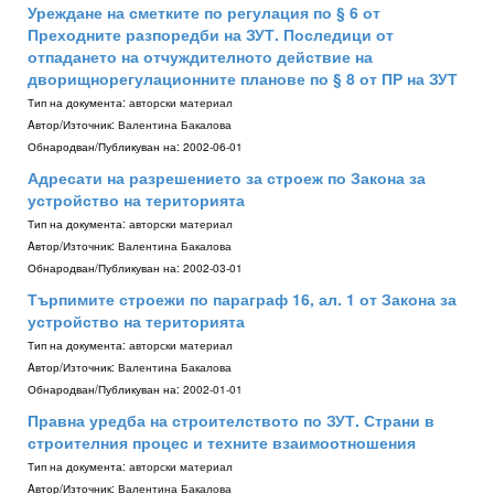
Уреждане на сметките по регулация по § 6 от
Преходните разпоредби на ЗУТ. Последици от
отпадането на отчуждителното действие на
дворищнорегулационните планове по § 8 от ПР на ЗУТ
Тип на документа:
авторски материал
Aвтор/Източник:
Валентина Бакалова
Обнародван/Публикуван на:
2002-06-01
Адресати на разрешението за строеж по Закона за
устройство на територията
Тип на документа:
авторски материал
Aвтор/Източник:
Валентина Бакалова
Обнародван/Публикуван на:
2002-03-01
Търпимите строежи по параграф 16, ал. 1 от Закона за
устройство на територията
Тип на документа:
авторски материал
Aвтор/Източник:
Валентина Бакалова
Обнародван/Публикуван на:
2002-01-01
Правна уредба на строителството по ЗУТ. Страни в
строителния процес и техните взаимоотношения
Тип на документа:
авторски материал
Aвтор/Източник:
Валентина Бакалова