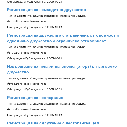
Обнародван/Публикуван на:
2005-10-21
Регистрация на командитно дружество
Тип на документа:
административно - правна процедура
Aвтор/Източник:
Невин Фети
Обнародван/Публикуван на:
2005-10-21
Регистрация на дружество с ограничена отговорност и
еднолично дружество с ограничена отговорност
Тип на документа:
административно - правна процедура
Aвтор/Източник:
Невин Фети
Обнародван/Публикуван на:
2005-10-21
Извършване на непарична вноска (апорт) в търговско
дружество
Тип на документа:
административно - правна процедура
Aвтор/Източник:
Невин Фети
Обнародван/Публикуван на:
2005-10-21
Регистрация на кооперация
Тип на документа:
административно - правна процедура
Aвтор/Източник:
Невин Фети
Обнародван/Публикуван на:
2005-10-21
Регистрация на сдружение с нестопанска цел