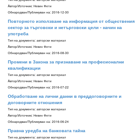
Aвтор/Източник:
Невин Фети
Обнародван/Публикуван на:
2016-12-30
Повторното използване на информация от обществения
сектор за търговски и нетърговски цели - начин на
употреба
Тип на документа:
авторски материал
Aвтор/Източник:
Невин Фети
Обнародван/Публикуван на:
2016-08-30
Промени в Закона за признаване на професионални
квалификации
Тип на документа:
авторски материал
Aвтор/Източник:
Невин Фети
Обнародван/Публикуван на:
2016-07-22
Обработване на лични данни в преддоговорните и
договорните отношения
Тип на документа:
авторски материал
Aвтор/Източник:
Невин Фети
Обнародван/Публикуван на:
2016-06-24
Правна уредба на банковата тайна
Тип на документа:
авторски материал