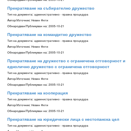
Прекратяване на събирателно дружество
Тип на документа:
административно - правна процедура
Aвтор/Източник:
Невин Фети
Обнародван/Публикуван на:
2005-10-21
Прекратяване на командитно дружество
Тип на документа:
административно - правна процедура
Aвтор/Източник:
Невин Фети
Обнародван/Публикуван на:
2005-10-21
Прекратяване на дружество с ограничена отговорност и
еднолично дружество с ограничена отговорност
Тип на документа:
административно - правна процедура
Aвтор/Източник:
Невин Фети
Обнародван/Публикуван на:
2005-10-21
Прекратяване на кооперация
Тип на документа:
административно - правна процедура
Aвтор/Източник:
Невин Фети
Обнародван/Публикуван на:
2005-10-21
Прекратяване на юридически лица с нестопанска цел
Тип на документа:
административно - правна процедура