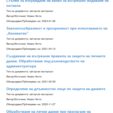
Стъпки за изграждане на канал за вътрешно подаване на
сигнали
Тип на документа:
авторски материал
Aвтор/Източник:
Невин Фети
Обнародван/Публикуван на:
2024-01-26
Законосъобразност и прозрачност при използването на
„бисквитки“
Тип на документа:
авторски материал
Aвтор/Източник:
Невин Фети
Обнародван/Публикуван на:
2021-04-13
Създаване на вътрешни правила за защита на личните
данни. Обработване под ръководството на
администратора
Тип на документа:
авторски материал
Aвтор/Източник:
Невин Фети
Обнародван/Публикуван на:
2021-02-09
Определяне на длъжностно лице по защита на данните
Тип на документа:
авторски материал
Aвтор/Източник:
Невин Фети
Обнародван/Публикуван на:
2020-11-27
Обработване на лични данни при прилагане на