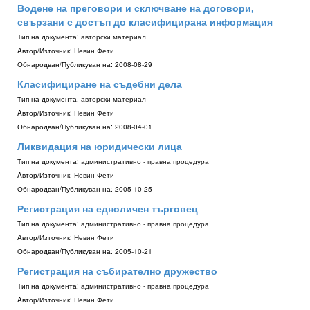
Водене на преговори и сключване на договори,
свързани с достъп до класифицирана информация
Тип на документа:
авторски материал
Aвтор/Източник:
Невин Фети
Обнародван/Публикуван на:
2008-08-29
Класифициране на съдебни дела
Тип на документа:
авторски материал
Aвтор/Източник:
Невин Фети
Обнародван/Публикуван на:
2008-04-01
Ликвидация на юридически лица
Тип на документа:
административно - правна процедура
Aвтор/Източник:
Невин Фети
Обнародван/Публикуван на:
2005-10-25
Регистрация на едноличен търговец
Тип на документа:
административно - правна процедура
Aвтор/Източник:
Невин Фети
Обнародван/Публикуван на:
2005-10-21
Регистрация на събирателно дружество
Тип на документа:
административно - правна процедура
Aвтор/Източник:
Невин Фети