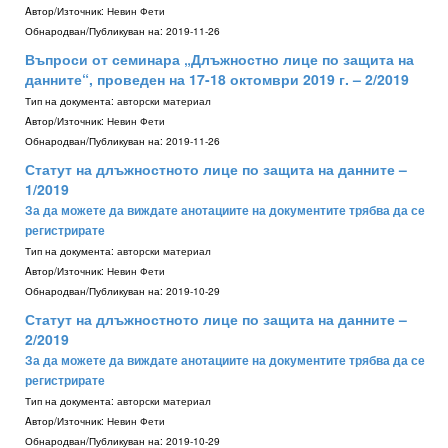
Aвтор/Източник:
Невин Фети
Обнародван/Публикуван на:
2019-11-26
Въпроси от семинара „Длъжностно лице по защита на
данните“, проведен на 17-18 октомври 2019 г. – 2/2019
Тип на документа:
авторски материал
Aвтор/Източник:
Невин Фети
Обнародван/Публикуван на:
2019-11-26
Статут на длъжностното лице по защита на данните –
1/2019
За да можете да виждате анотациите на документите трябва да се
регистрирате
Тип на документа:
авторски материал
Aвтор/Източник:
Невин Фети
Обнародван/Публикуван на:
2019-10-29
Статут на длъжностното лице по защита на данните –
2/2019
За да можете да виждате анотациите на документите трябва да се
регистрирате
Тип на документа:
авторски материал
Aвтор/Източник:
Невин Фети
Обнародван/Публикуван на:
2019-10-29