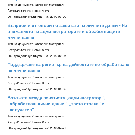
Тип на документа:
авторски материал
Aвтор/Източник:
Невин Фети
Обнародван/Публикуван на:
2019-03-29
Въпроси и отговори по защитата на личните данни - На
вниманието на администраторите и обработващите
лични данни
Тип на документа:
авторски материал
Aвтор/Източник:
Невин Фети
Обнародван/Публикуван на:
2019-02-26
Поддържане на регистър на дейностите по обработване
на лични данни
Тип на документа:
авторски материал
Aвтор/Източник:
Невин Фети
Обнародван/Публикуван на:
2018-09-25
Връзката между понятията „администратор“,
„обработващ лични данни“, „трета страна“ и
„получател“
Тип на документа:
авторски материал
Aвтор/Източник:
Невин Фети
Обнародван/Публикуван на:
2018-04-27