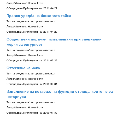
Aвтор/Източник:
Невин Фети
Обнародван/Публикуван на:
2011-04-29
Правна уредба на банковата тайна
Тип на документа:
авторски материал
Aвтор/Източник:
Невин Фети
Обнародван/Публикуван на:
2011-04-29
Обществени поръчки, изпълнявани при специални
мерки за сигурност
Тип на документа:
авторски материал
Aвтор/Източник:
Невин Фети
Обнародван/Публикуван на:
2011-03-29
Оттегляне на иска
Тип на документа:
авторски материал
Aвтор/Източник:
Невин Фети
Обнародван/Публикуван на:
2009-03-31
Изпълнение на нотариални функции от лица, които не са
нотариуси
Тип на документа:
авторски материал
Aвтор/Източник:
Невин Фети
Обнародван/Публикуван на:
2009-01-30