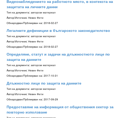
Видеонаблюдението на работното място, в контекста на
защитата на личните данни
Тип на документа:
авторски материал
Aвтор/Източник:
Невин Фети
Обнародван/Публикуван на:
2018-02-27
Легалните дефиниции в българското законодателство
Тип на документа:
авторски материал
Aвтор/Източник:
Невин Фети
Обнародван/Публикуван на:
2018-02-27
Определяне, статут и задачи на длъжностното лице по
защита на данните
Тип на документа:
авторски материал
Aвтор/Източник:
Невин Фети
Обнародван/Публикуван на:
2017-10-31
Длъжностно лице по защита на данните
Тип на документа:
авторски материал
Aвтор/Източник:
Невин Фети
Обнародван/Публикуван на:
2017-09-29
Предоставяне на информация от обществения сектор за
повторно използване
Тип на документа:
авторски материал