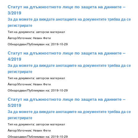
Статут на длъжностното лице по защита на данните –
3/2019
За да можете да виждате анотациите на документите трябва да се
регистрирате
Тип на документа:
авторски материал
Aвтор/Източник:
Невин Фети
Обнародван/Публикуван на:
2019-10-29
Статут на длъжностното лице по защита на данните –
4/2019
За да можете да виждате анотациите на документите трябва да се
регистрирате
Тип на документа:
авторски материал
Aвтор/Източник:
Невин Фети
Обнародван/Публикуван на:
2019-10-29
Статут на длъжностното лице по защита на данните –
5/2019
За да можете да виждате анотациите на документите трябва да се
регистрирате
Тип на документа:
авторски материал
Aвтор/Източник:
Невин Фети
Обнародван/Публикуван на:
2019-10-29