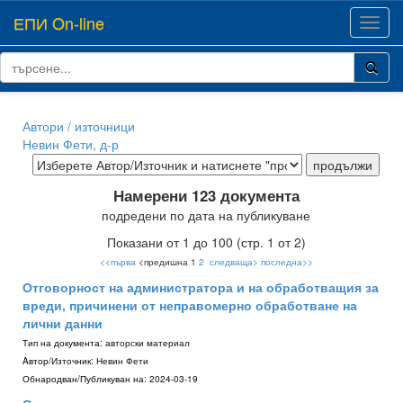
ЕПИ On-line
Toggl
navig
Автори / източници
Невин Фети, д-р
Намерени 123 документа
подредени по дата на публикуване
Показани от 1 до 100 (стр. 1 от 2)
<<първа
<предишна 1
2
следваща>
последна>>
Отговорност на администратора и на обработващия за
вреди, причинени от неправомерно обработване на
лични данни
Тип на документа:
авторски материал
Aвтор/Източник:
Невин Фети
Обнародван/Публикуван на:
2024-03-19