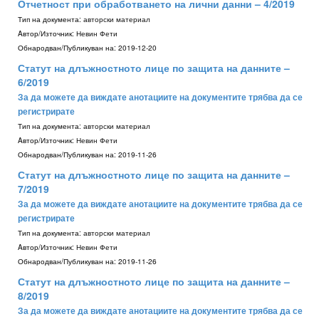
Отчетност при обработването на лични данни – 4/2019
Тип на документа:
авторски материал
Aвтор/Източник:
Невин Фети
Обнародван/Публикуван на:
2019-12-20
Статут на длъжностното лице по защита на данните –
6/2019
За да можете да виждате анотациите на документите трябва да се
регистрирате
Тип на документа:
авторски материал
Aвтор/Източник:
Невин Фети
Обнародван/Публикуван на:
2019-11-26
Статут на длъжностното лице по защита на данните –
7/2019
За да можете да виждате анотациите на документите трябва да се
регистрирате
Тип на документа:
авторски материал
Aвтор/Източник:
Невин Фети
Обнародван/Публикуван на:
2019-11-26
Статут на длъжностното лице по защита на данните –
8/2019
За да можете да виждате анотациите на документите трябва да се