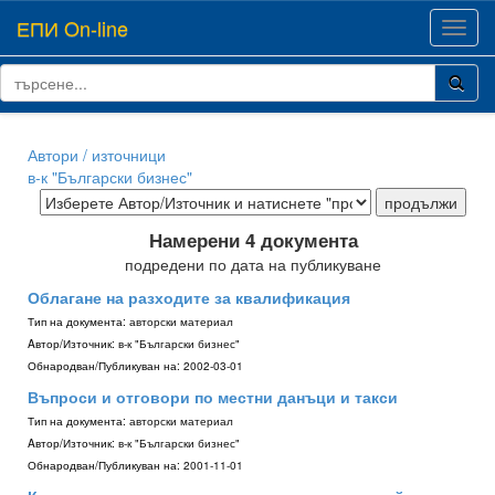
ЕПИ On-line
Toggl
navig
Автори / източници
в-к "Български бизнес"
Намерени 4 документа
подредени по дата на публикуване
Облагане на разходите за квалификация
Тип на документа:
авторски материал
Aвтор/Източник:
в-к "Български бизнес"
Обнародван/Публикуван на:
2002-03-01
Въпроси и отговори по местни данъци и такси
Тип на документа:
авторски материал
Aвтор/Източник:
в-к "Български бизнес"
Обнародван/Публикуван на:
2001-11-01