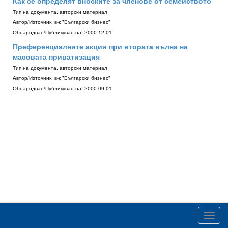
Как се определят вноските за членове от семейството
Тип на документа:
авторски материал
Aвтор/Източник:
в-к "Български бизнес"
Обнародван/Публикуван на:
2000-12-01
Преференциалните акции при втората вълна на
масовата приватизация
Тип на документа:
авторски материал
Aвтор/Източник:
в-к "Български бизнес"
Обнародван/Публикуван на:
2000-09-01
Toggl
navig