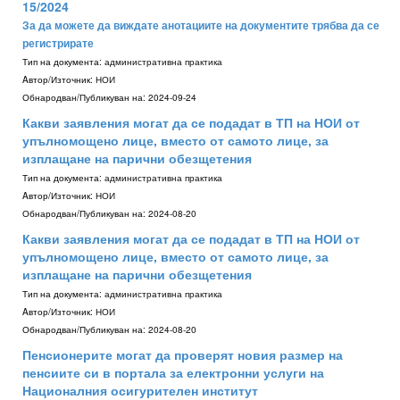
15/2024
За да можете да виждате анотациите на документите трябва да се
регистрирате
Тип на документа:
административна практика
Aвтор/Източник:
НОИ
Обнародван/Публикуван на:
2024-09-24
Какви заявления могат да се подадат в ТП на НОИ от
упълномощено лице, вместо от самото лице, за
изплащане на парични обезщетения
Тип на документа:
административна практика
Aвтор/Източник:
НОИ
Обнародван/Публикуван на:
2024-08-20
Какви заявления могат да се подадат в ТП на НОИ от
упълномощено лице, вместо от самото лице, за
изплащане на парични обезщетения
Тип на документа:
административна практика
Aвтор/Източник:
НОИ
Обнародван/Публикуван на:
2024-08-20
Пенсионерите могат да проверят новия размер на
пенсиите си в портала за електронни услуги на
Националния осигурителен институт