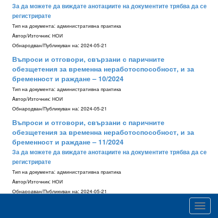
За да можете да виждате анотациите на документите трябва да се
регистрирате
Тип на документа:
административна практика
Aвтор/Източник:
НОИ
Обнародван/Публикуван на:
2024-05-21
Въпроси и отговори, свързани с паричните
обезщетения за временна неработоспособност, и за
бременност и раждане – 10/2024
Тип на документа:
административна практика
Aвтор/Източник:
НОИ
Обнародван/Публикуван на:
2024-05-21
Въпроси и отговори, свързани с паричните
обезщетения за временна неработоспособност, и за
бременност и раждане – 11/2024
За да можете да виждате анотациите на документите трябва да се
регистрирате
Тип на документа:
административна практика
Aвтор/Източник:
НОИ
Обнародван/Публикуван на:
2024-05-21
Въпроси и отговори, свързани с отпускането и
Toggl
изплащането на паричните обезщетения за безработица
navig