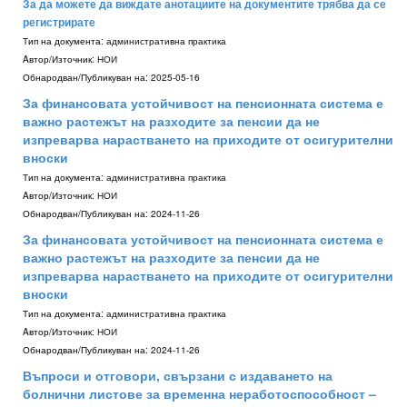
За да можете да виждате анотациите на документите трябва да се
регистрирате
Тип на документа:
административна практика
Aвтор/Източник:
НОИ
Обнародван/Публикуван на:
2025-05-16
За финансовата устойчивост на пенсионната система е
важно растежът на разходите за пенсии да не
изпреварва нарастването на приходите от осигурителни
вноски
Тип на документа:
административна практика
Aвтор/Източник:
НОИ
Обнародван/Публикуван на:
2024-11-26
За финансовата устойчивост на пенсионната система е
важно растежът на разходите за пенсии да не
изпреварва нарастването на приходите от осигурителни
вноски
Тип на документа:
административна практика
Aвтор/Източник:
НОИ
Обнародван/Публикуван на:
2024-11-26
Въпроси и отговори, свързани с издаването на
болнични листове за временна неработоспособност –