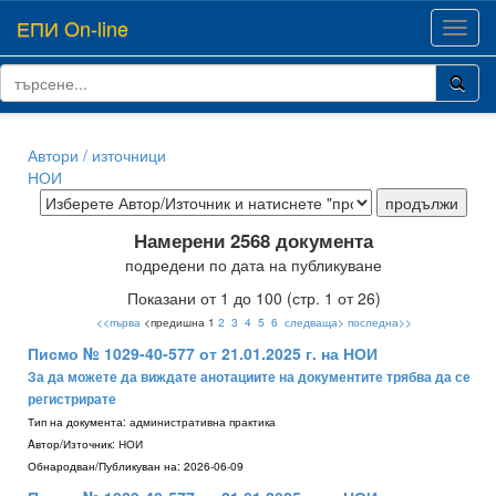
ЕПИ On-line
Toggl
navig
Автори / източници
НОИ
Намерени 2568 документа
подредени по дата на публикуване
Показани от 1 до 100 (стр. 1 от 26)
<<първа
<предишна 1
2
3
4
5
6
следваща>
последна>>
Писмо № 1029-40-577 от 21.01.2025 г. на НОИ
За да можете да виждате анотациите на документите трябва да се
регистрирате
Тип на документа:
административна практика
Aвтор/Източник:
НОИ
Обнародван/Публикуван на:
2026-06-09