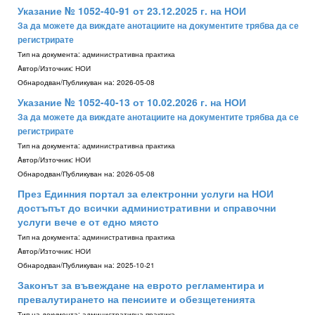
Указание № 1052-40-91 от 23.12.2025 г. на НОИ
За да можете да виждате анотациите на документите трябва да се
регистрирате
Тип на документа:
административна практика
Aвтор/Източник:
НОИ
Обнародван/Публикуван на:
2026-05-08
Указание № 1052-40-13 от 10.02.2026 г. на НОИ
За да можете да виждате анотациите на документите трябва да се
регистрирате
Тип на документа:
административна практика
Aвтор/Източник:
НОИ
Обнародван/Публикуван на:
2026-05-08
През Единния портал за електронни услуги на НОИ
достъпът до всички административни и справочни
услуги вече е от едно място
Тип на документа:
административна практика
Aвтор/Източник:
НОИ
Обнародван/Публикуван на:
2025-10-21
Законът за въвеждане на еврото регламентира и
превалутирането на пенсиите и обезщетенията
Тип на документа:
административна практика