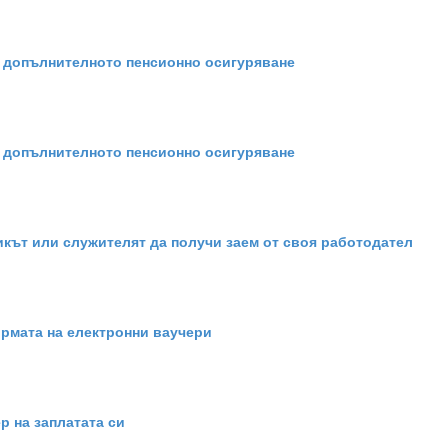
 допълнителното пенсионно осигуряване
 допълнителното пенсионно осигуряване
кът или служителят да получи заем от своя работодател
ормата на електронни ваучери
р на заплатата си