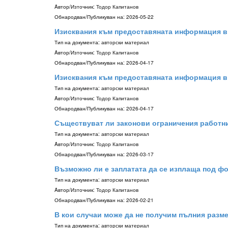
Aвтор/Източник:
Тодор Капитанов
Обнародван/Публикуван на:
2026-05-22
Изисквания към предоставяната информация в
Тип на документа:
авторски материал
Aвтор/Източник:
Тодор Капитанов
Обнародван/Публикуван на:
2026-04-17
Изисквания към предоставяната информация в
Тип на документа:
авторски материал
Aвтор/Източник:
Тодор Капитанов
Обнародван/Публикуван на:
2026-04-17
Съществуват ли законови ограничения работни
Тип на документа:
авторски материал
Aвтор/Източник:
Тодор Капитанов
Обнародван/Публикуван на:
2026-03-17
Възможно ли е заплатата да се изплаща под ф
Тип на документа:
авторски материал
Aвтор/Източник:
Тодор Капитанов
Обнародван/Публикуван на:
2026-02-21
В кои случаи може да не получим пълния разме
Тип на документа:
авторски материал