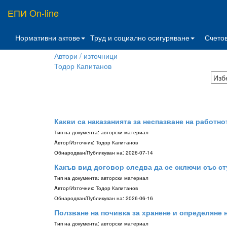
ЕПИ On-line
Нормативни актове
Труд и социално осигуряване
Счето
Автори / източници
Тодор Капитанов
Какви са наказанията за неспазване на работн
Тип на документа:
авторски материал
Aвтор/Източник:
Тодор Капитанов
Обнародван/Публикуван на:
2026-07-14
Какъв вид договор следва да се сключи със с
Тип на документа:
авторски материал
Aвтор/Източник:
Тодор Капитанов
Обнародван/Публикуван на:
2026-06-16
Ползване на почивка за хранене и определяне
Тип на документа:
авторски материал