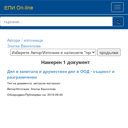
ЕПИ On-line
Toggl
navig
Автори / източници
Златка Вангелова
Намерен 1 документ
Дял в капитала и дружествен дял в ООД - същност и
разграничение
Тип на документа:
авторски материал
Aвтор/Източник:
Златка Вангелова
Обнародван/Публикуван на:
2016-09-30