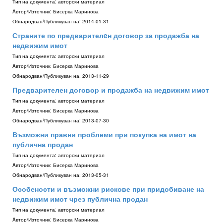
Тип на документа:
авторски материал
Aвтор/Източник:
Бисерка Маринова
Обнародван/Публикуван на:
2014-01-31
Страните по предварителeн договор за продажба на
недвижим имот
Тип на документа:
авторски материал
Aвтор/Източник:
Бисерка Маринова
Обнародван/Публикуван на:
2013-11-29
Предварителен договор и продажба на недвижим имот
Тип на документа:
авторски материал
Aвтор/Източник:
Бисерка Маринова
Обнародван/Публикуван на:
2013-07-30
Възможни правни проблеми при покупка на имот на
публична продан
Тип на документа:
авторски материал
Aвтор/Източник:
Бисерка Маринова
Обнародван/Публикуван на:
2013-05-31
Особености и възможни рискове при придобиване на
недвижим имот чрез публична продан
Тип на документа:
авторски материал
Aвтор/Източник:
Бисерка Маринова