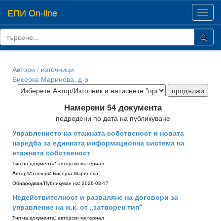
ЕПИ On-line
Toggl
navig
Автори / източници
Бисерка Маринова, д-р
Намерени 54 документа
подредени по дата на публикуване
Управлението на етажната собственост и новата
наредба за единната информационна система на
етажната собственост
Тип на документа:
авторски материал
Aвтор/Източник:
Бисерка Маринова
Обнародван/Публикуван на:
2026-03-17
Недействителност и разваляне на договори за
управление на ж.к. от „затворен тип“
Тип на документа:
авторски материал