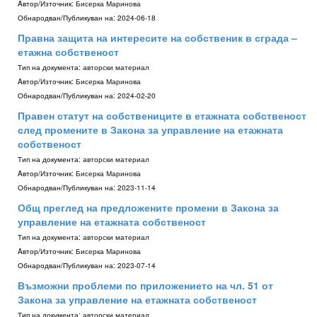
Aвтор/Източник:
Бисерка Маринова
Обнародван/Публикуван на:
2024-06-18
Правна защита на интересите на собственик в сграда –
етажна собственост
Тип на документа:
авторски материал
Aвтор/Източник:
Бисерка Маринова
Обнародван/Публикуван на:
2024-02-20
Правен статут на собствениците в етажната собственост
след промените в Закона за управление на етажната
собственост
Тип на документа:
авторски материал
Aвтор/Източник:
Бисерка Маринова
Обнародван/Публикуван на:
2023-11-14
Общ преглед на предложените промени в Закона за
управление на етажната собственост
Тип на документа:
авторски материал
Aвтор/Източник:
Бисерка Маринова
Обнародван/Публикуван на:
2023-07-14
Възможни проблеми по приложението на чл. 51 от
Закона за управление на етажната собственост
Тип на документа:
авторски материал