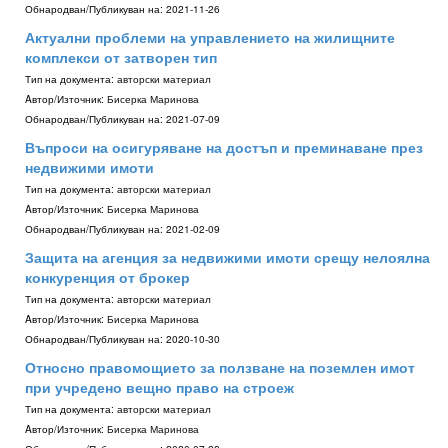
Обнародван/Публикуван на:
2021-11-26
Актуални проблеми на управлението на жилищните
комплекси от затворен тип
Тип на документа:
авторски материал
Aвтор/Източник:
Бисерка Маринова
Обнародван/Публикуван на:
2021-07-09
Въпроси на осигуряване на достъп и преминаване през
недвижими имоти
Тип на документа:
авторски материал
Aвтор/Източник:
Бисерка Маринова
Обнародван/Публикуван на:
2021-02-09
Защита на агенция за недвижими имоти срещу нелоялна
конкуренция от брокер
Тип на документа:
авторски материал
Aвтор/Източник:
Бисерка Маринова
Обнародван/Публикуван на:
2020-10-30
Относно правомощието за ползване на поземлен имот
при учредено вещно право на строеж
Тип на документа:
авторски материал
Aвтор/Източник:
Бисерка Маринова