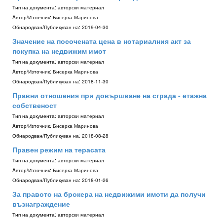
Тип на документа:
авторски материал
Aвтор/Източник:
Бисерка Маринова
Обнародван/Публикуван на:
2019-04-30
Значение на посочената цена в нотариалния акт за
покупка на недвижим имот
Тип на документа:
авторски материал
Aвтор/Източник:
Бисерка Маринова
Обнародван/Публикуван на:
2018-11-30
Правни отношения при довършване на сграда - етажна
собственост
Тип на документа:
авторски материал
Aвтор/Източник:
Бисерка Маринова
Обнародван/Публикуван на:
2018-08-28
Правен режим на терасата
Тип на документа:
авторски материал
Aвтор/Източник:
Бисерка Маринова
Обнародван/Публикуван на:
2018-01-26
За правото на брокера на недвижими имоти да получи
възнаграждение
Тип на документа:
авторски материал