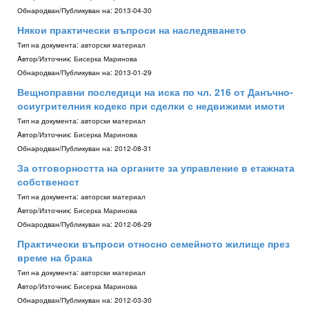
Обнародван/Публикуван на:
2013-04-30
Някои практически въпроси на наследяването
Тип на документа:
авторски материал
Aвтор/Източник:
Бисерка Маринова
Обнародван/Публикуван на:
2013-01-29
Вещноправни последици на иска по чл. 216 от Данъчно-
осиугрителния кодекс при сделки с недвижими имоти
Тип на документа:
авторски материал
Aвтор/Източник:
Бисерка Маринова
Обнародван/Публикуван на:
2012-08-31
За отговорността на органите за управление в етажната
собственост
Тип на документа:
авторски материал
Aвтор/Източник:
Бисерка Маринова
Обнародван/Публикуван на:
2012-06-29
Практически въпроси относно семейното жилище през
време на брака
Тип на документа:
авторски материал
Aвтор/Източник:
Бисерка Маринова
Обнародван/Публикуван на:
2012-03-30