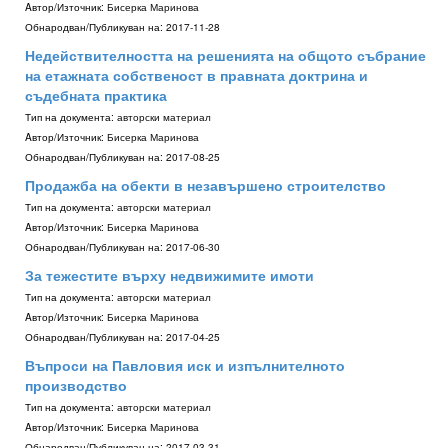
Aвтор/Източник:
Бисерка Маринова
Обнародван/Публикуван на:
2017-11-28
Недействителността на решенията на общото събрание
на етажната собственост в правната доктрина и
съдебната практика
Тип на документа:
авторски материал
Aвтор/Източник:
Бисерка Маринова
Обнародван/Публикуван на:
2017-08-25
Продажба на обекти в незавършено строителство
Тип на документа:
авторски материал
Aвтор/Източник:
Бисерка Маринова
Обнародван/Публикуван на:
2017-06-30
За тежестите върху недвижимите имоти
Тип на документа:
авторски материал
Aвтор/Източник:
Бисерка Маринова
Обнародван/Публикуван на:
2017-04-25
Въпроси на Павловия иск и изпълнителното
производство
Тип на документа:
авторски материал
Aвтор/Източник:
Бисерка Маринова
Обнародван/Публикуван на:
2017-03-31