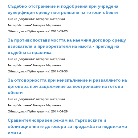
Съдебно отстранение и подобрения при учредена
суперфиция срещу построяване на готови обекти
Тип на документа:
авторски материал
Aвтор/Източник:
Бисерка Маринова
Обнародван/Публикуван на:
2015-09-25
За противопоставимостта на наемния договор срещу
взискателя и приобретателя на имота - преглед на
съдебната практика
Тип на документа:
авторски материал
Aвтор/Източник:
Бисерка Маринова
Обнародван/Публикуван на:
2014-09-30
За отговорността при неизпълнение и развалянето на
договора при задължение за построяване на готови
обекти
Тип на документа:
авторски материал
Aвтор/Източник:
Бисерка Маринова
Обнародван/Публикуван на:
2014-04-29
Сравнителноправен режим на търговските и
облигационните договори за продажба на недвижими
имоти