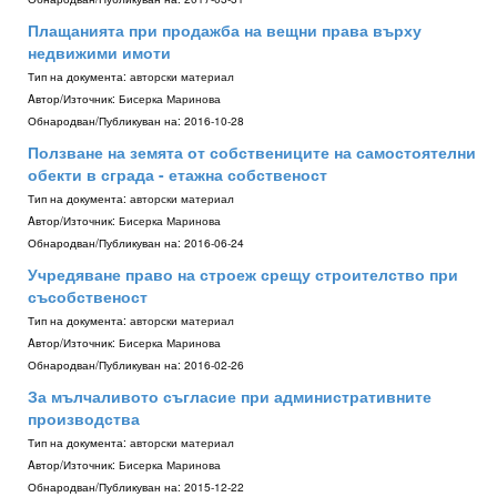
Плащанията при продажба на вещни права върху
недвижими имоти
Тип на документа:
авторски материал
Aвтор/Източник:
Бисерка Маринова
Обнародван/Публикуван на:
2016-10-28
Ползване на земята от собствениците на самостоятелни
обекти в сграда - етажна собственост
Тип на документа:
авторски материал
Aвтор/Източник:
Бисерка Маринова
Обнародван/Публикуван на:
2016-06-24
Учредяване право на строеж срещу строителство при
съсобственост
Тип на документа:
авторски материал
Aвтор/Източник:
Бисерка Маринова
Обнародван/Публикуван на:
2016-02-26
За мълчаливото съгласие при административните
производства
Тип на документа:
авторски материал
Aвтор/Източник:
Бисерка Маринова
Обнародван/Публикуван на:
2015-12-22