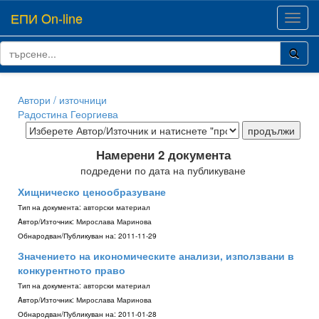
ЕПИ On-line
Toggl
navig
Автори / източници
Радостина Георгиева
Намерени 2 документа
подредени по дата на публикуване
Хищническо ценообразуване
Тип на документа:
авторски материал
Aвтор/Източник:
Мирослава Маринова
Обнародван/Публикуван на:
2011-11-29
Значението на икономическите анализи, използвани в
конкурентното право
Тип на документа:
авторски материал
Aвтор/Източник:
Мирослава Маринова
Обнародван/Публикуван на:
2011-01-28