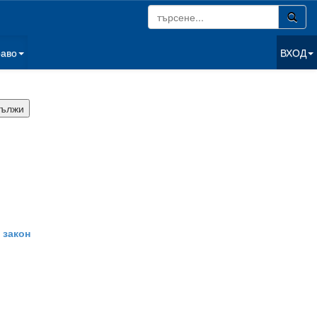
раво
ВХОД
 закон