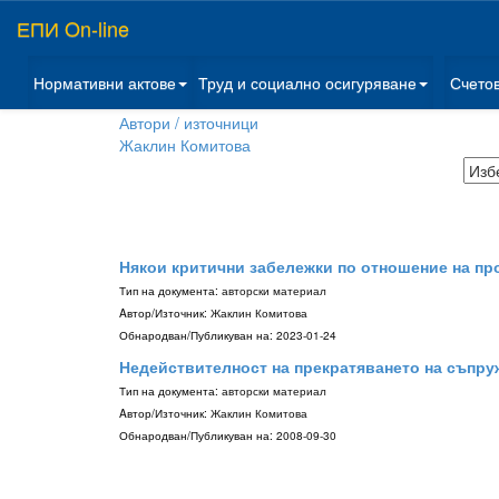
ЕПИ On-line
Нормативни актове
Труд и социално осигуряване
Счето
Автори / източници
Жаклин Комитова
Някои критични забележки по отношение на про
Тип на документа:
авторски материал
Aвтор/Източник:
Жаклин Комитова
Обнародван/Публикуван на:
2023-01-24
Недействителност на прекратяването на съпру
Тип на документа:
авторски материал
Aвтор/Източник:
Жаклин Комитова
Обнародван/Публикуван на:
2008-09-30