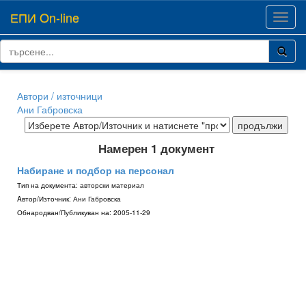
ЕПИ On-line
Toggl
navig
Автори / източници
Ани Габровска
Намерен 1 документ
Набиране и подбор на персонал
Тип на документа:
авторски материал
Aвтор/Източник:
Ани Габровска
Обнародван/Публикуван на:
2005-11-29