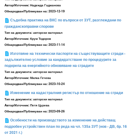
Aвтор/Източник:
Надежда Гаджанова
Обнародван/Публикуван на:
2023-12-19
Съдебна практика на ВКС по въпроси от ЗУТ, разглеждани по
гражданскоправни спорове
Тип на документа:
авторски материал
Aвтор/Източник:
Крум Тодоров
Обнародван/Публикуван на:
2023-11-14
Изготвяне на технически паспорти на съществуващите сгради -
задължително условие за кандидатстване по процедурите за
подкрепа на енергийното обновяване на сградите
Тип на документа:
авторски материал
Aвтор/Източник:
Милка Гечева
Обнародван/Публикуван на:
2023-10-24
Изменение на кадастралния регистър по отношение на сгради
Тип на документа:
авторски материал
Aвтор/Източник:
Петя Цурева
Обнародван/Публикуван на:
2023-09-26
Особености на производството за изменение на действащ
подробен устройствен план по реда на чл. 135а ЗУТ (нов - ДВ, бр. 16
от 2021 г.)