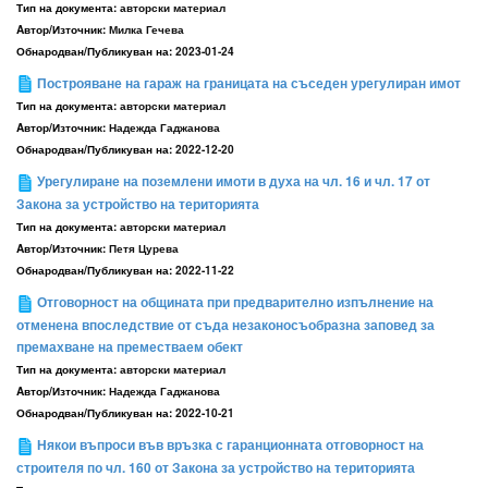
Тип на документа:
авторски материал
Aвтор/Източник:
Милка Гечева
Обнародван/Публикуван на:
2023-01-24
Построяване на гараж на границата на съседен урегулиран имот
Тип на документа:
авторски материал
Aвтор/Източник:
Надежда Гаджанова
Обнародван/Публикуван на:
2022-12-20
Урегулиране на поземлени имоти в духа на чл. 16 и чл. 17 от
Закона за устройство на територията
Тип на документа:
авторски материал
Aвтор/Източник:
Петя Цурева
Обнародван/Публикуван на:
2022-11-22
Отговорност на общината при предварително изпълнение на
отменена впоследствие от съда незаконосъобразна заповед за
премахване на преместваем обект
Тип на документа:
авторски материал
Aвтор/Източник:
Надежда Гаджанова
Обнародван/Публикуван на:
2022-10-21
Някои въпроси във връзка с гаранционната отговорност на
строителя по чл. 160 от Закона за устройство на територията