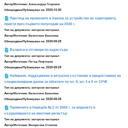
Aвтор/Източник:
Александър Георгиев
Обнародван/Публикуван на:
2020-10-30
Преглед на промените в Закона за устройство на територията,
приети през първото полугодие на 2020 г.
Тип на документа:
авторски материал
Aвтор/Източник:
Валентина Бакалова
Обнародван/Публикуван на:
2020-09-29
Въпроси и отговори по кадастъра
Тип на документа:
авторски материал
Aвтор/Източник:
Петър Лефтеров
Обнародван/Публикуван на:
2020-09-29
Набиране, поддържане в актуално състояние и предоставяне на
специализирани данни за обектите по чл. 6, ал. 4 и 5 от ЗУЧК
Тип на документа:
авторски материал
Aвтор/Източник:
Валентина Бакалова
Обнародван/Публикуван на:
2020-08-28
Промените в Наредба № 2 от 2005 г. за воденето и
съхраняването на имотния регистър
Тип на документа:
авторски материал
Aвтор/Източник:
Венцислав Стоянов