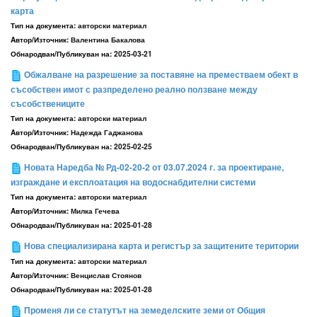
карта
Тип на документа:
авторски материал
Aвтор/Източник:
Валентина Бакалова
Обнародван/Публикуван на:
2025-03-21
Обжалване на разрешение за поставяне на преместваем обект в
съсобствен имот с разпределено реално ползване между
съсобствениците
Тип на документа:
авторски материал
Aвтор/Източник:
Надежда Гаджанова
Обнародван/Публикуван на:
2025-02-25
Новата Наредба № Рд-02-20-2 от 03.07.2024 г. за проектиране,
изграждане и експлоатация на водоснабдителни системи
Тип на документа:
авторски материал
Aвтор/Източник:
Милка Гечева
Обнародван/Публикуван на:
2025-01-28
Нова специализирана карта и регистър за защитените територии
Тип на документа:
авторски материал
Aвтор/Източник:
Венцислав Стоянов
Обнародван/Публикуван на:
2025-01-28
Променя ли се статутът на земеделските земи от Общия