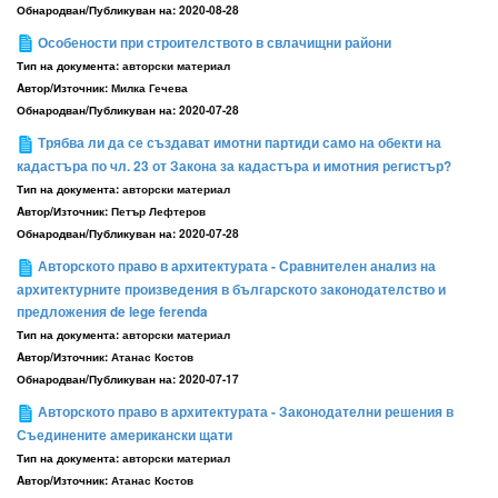
Обнародван/Публикуван на:
2020-08-28
Особености при строителството в свлачищни райони
Тип на документа:
авторски материал
Aвтор/Източник:
Милка Гечева
Обнародван/Публикуван на:
2020-07-28
Трябва ли да се създават имотни партиди само на обекти на
кадастъра по чл. 23 от Закона за кадастъра и имотния регистър?
Тип на документа:
авторски материал
Aвтор/Източник:
Петър Лефтеров
Обнародван/Публикуван на:
2020-07-28
Авторското право в архитектурата - Сравнителен анализ на
архитектурните произведения в българското законодателство и
предложения de lege ferenda
Тип на документа:
авторски материал
Aвтор/Източник:
Атанас Костов
Обнародван/Публикуван на:
2020-07-17
Авторското право в архитектурата - Законодателни решения в
Съединените американски щати
Тип на документа:
авторски материал
Aвтор/Източник:
Атанас Костов