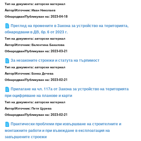
Тип на документа:
авторски материал
Aвтор/Източник:
Иван Николаев
Обнародван/Публикуван на:
2023-04-18
Преглед на промените в Закона за устройство на територията,
обнародвани в ДВ, бр. 6 от 2023 г.
Тип на документа:
авторски материал
Aвтор/Източник:
Валентина Бакалова
Обнародван/Публикуван на:
2023-03-21
За незаконите строежи и статута на търпимост
Тип на документа:
авторски материал
Aвтор/Източник:
Бонка Дечева
Обнародван/Публикуван на:
2023-02-21
Прилагане на чл. 117а от Закона за устройство на територията
при оцифряване на планове и карти
Тип на документа:
авторски материал
Aвтор/Източник:
Петя Цурева
Обнародван/Публикуван на:
2023-02-21
Практически проблеми при извършване на строителните и
монтажните работи и при въвеждане в експлоатация на
завършените строежи