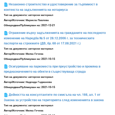
Незаконно строителство и удостоверение за търпимост в
контекста на задълженията на нотариуса
Тип на документа:
авторски материал
Aвтор/Източник:
Мариела Павлова
Обнародван/Публикуван на:
2021-12-21
Отражение върху задълженията на гражданите на последното
изменение на Наредба № 5 от 28.12.2006 г. за техническите
паспорти на строежите (ДВ, бр. 68 от 17.08.2021 г.)
Тип на документа:
авторски материал
Aвтор/Източник:
Милка Гечева
Обнародван/Публикуван на:
2021-10-15
Осигуряване на паркоместа при преустройство и промяна в
предназначението на обекти в съществуваща сграда
Тип на документа:
авторски материал
Aвтор/Източник:
Надежда Гаджанова
Обнародван/Публикуван на:
2021-10-15
Дейността на консултантите по смисъла на чл. 166, ал. 1 от
Закона за устройство на територията след измененията в закона
Тип на документа:
авторски материал
Aвтор/Източник:
Милка Гечева