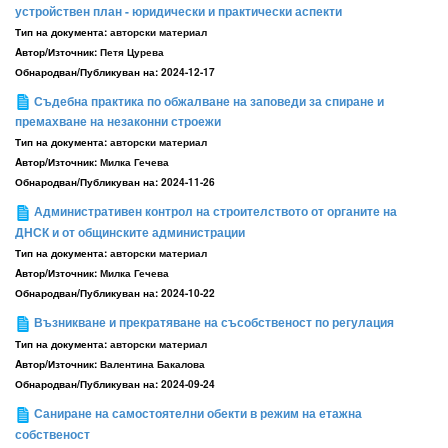
устройствен план - юридически и практически аспекти
Тип на документа:
авторски материал
Aвтор/Източник:
Петя Цурева
Обнародван/Публикуван на:
2024-12-17
Съдебна практика по обжалване на заповеди за спиране и
премахване на незаконни строежи
Тип на документа:
авторски материал
Aвтор/Източник:
Милка Гечева
Обнародван/Публикуван на:
2024-11-26
Административен контрол на строителството от органите на
ДНСК и от общинските администрации
Тип на документа:
авторски материал
Aвтор/Източник:
Милка Гечева
Обнародван/Публикуван на:
2024-10-22
Възникване и прекратяване на съсобственост по регулация
Тип на документа:
авторски материал
Aвтор/Източник:
Валентина Бакалова
Обнародван/Публикуван на:
2024-09-24
Саниране на самостоятелни обекти в режим на етажна
собственост