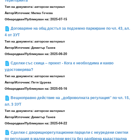
територията
Тип на документа:
авторски материал
Aвтор/Източник:
Милка Гечева
Обнародван/Публикуван на:
2025-07-15
Договаряне на общ достъп за подземно паркиране по чл. 43, ал.
4 от ЗУТ
Тип на документа:
авторски материал
Aвтор/Източник:
Димитър Танев
Обнародван/Публикуван на:
2025-06-20
Сделки със скица – проект - Кога е необходима и какво
удостоверява?
Тип на документа:
авторски материал
Aвтор/Източник:
Петя Цурева
Обнародван/Публикуван на:
2025-05-16
Вещноправно действие на „доброволната регулация“ по чл. 15,
ал. 3 ЗУТ
Тип на документа:
авторски материал
Aвтор/Източник:
Димитър Танев
Обнародван/Публикуван на:
2025-04-22
Сделки с дворищнорегулационни парцели с неуредени сметки
по регулация в малки населени места без одоб­рена кадастрална