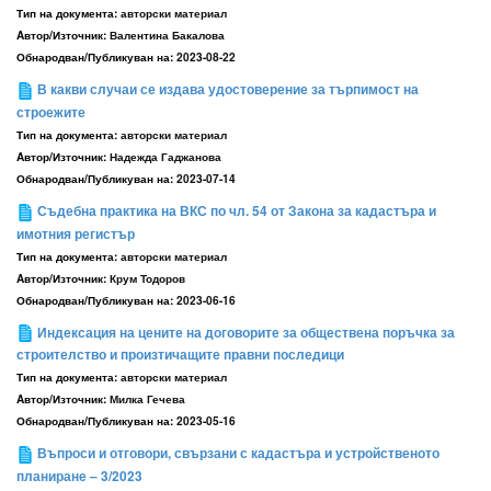
Тип на документа:
авторски материал
Aвтор/Източник:
Валентина Бакалова
Обнародван/Публикуван на:
2023-08-22
В какви случаи се издава удостоверение за търпимост на
строежите
Тип на документа:
авторски материал
Aвтор/Източник:
Надежда Гаджанова
Обнародван/Публикуван на:
2023-07-14
Съдебна практика на ВКС по чл. 54 от Закона за кадастъра и
имотния регистър
Тип на документа:
авторски материал
Aвтор/Източник:
Крум Тодоров
Обнародван/Публикуван на:
2023-06-16
Индексация на цените на договорите за обществена поръчка за
строителство и произтичащите правни последици
Тип на документа:
авторски материал
Aвтор/Източник:
Милка Гечева
Обнародван/Публикуван на:
2023-05-16
Въпроси и отговори, свързани с кадастъра и устройственото
планиране – 3/2023