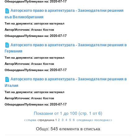
Обнародван/Публикуван на:
2020-07-17
Авторското право в архитектурата - Законодателни решения
във Великобритания
Тип на документа:
авторски материал
Aвтор/Източник:
Атанас Костов
Обнародван/Публикуван на:
2020-07-17
Авторското право в архитектурата - Законодателни решения в
Германия
Тип на документа:
авторски материал
Aвтор/Източник:
Атанас Костов
Обнародван/Публикуван на:
2020-07-17
Авторското право в архитектурата - Законодателни решения в
Италия
Тип на документа:
авторски материал
Aвтор/Източник:
Атанас Костов
Обнародван/Публикуван на:
2020-07-17
Показани от 1 до 100 (стр. 1 от 6)
<<първа
<предишна 1
2
3
4
5
6
следваща>
последна>>
Общо: 545 елемента в списъка