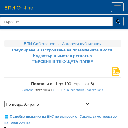
ЕПИ On-line
Toggl
navig
ЕПИ Собственост
Авторски публикации
Регулиране и застрояване на поземлените имоти.
Кадастър и имотен регистър
ТЪРСЕНЕ В ТЕКУЩАТА ПАПКА
Показани от 1 до 100 (стр. 1 от 6)
<<първа
<предишна 1
2
3
4
5
6
следваща>
последна>>
Съдебна практика на ВКС по въпроси от Закона за устройство
на територията