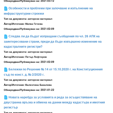
Обнародван/Публикуван на:
2021-03-12
Особености и проблеми при започване и изпълнение на
инфраструктурни строежи
Тип на документа:
авторски материал
Aвтор/Източник:
Милка Гечева
Обнародван/Публикуван на:
2021-02-09
Следва ли да бъдат изпращани съобщения по чл. 26 АПК на
заинтересовани страни, преди да бъде извършено изменение на
кадастралните регистри?
Тип на документа:
авторски материал
Aвтор/Източник:
Петър Лефтеров
Обнародван/Публикуван на:
2021-02-09
Бележки по Решение № 14 от 15.10.2020 г. на Конституционния
съд по конст. д. № 2/2020 г.
Тип на документа:
авторски материал
Aвтор/Източник:
Валентина Бакалова
Обнародван/Публикуван на:
2021-01-22
Новата наребда за условията и реда за осъществяване на
двустранна връзка и обмена на данни между кадастъра и имотния
регистър
Тип на документа:
авторски материал