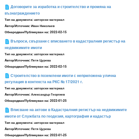
Договорите за изработка и строителство и промяна на
възнаграждението
Тип на документа:
авторски материал
Aвтор/Източник:
Иван Николаев
Обнародван/Публикуван на:
2022-02-15
Въпроси, свързани с вписването в кадастралния регистър на
недвижимите имоти
Тип на документа:
авторски материал
Aвтор/Източник:
Петя Цурева
Обнародван/Публикуван на:
2022-02-15
Строителство в поземлени имоти с неприложена улична
регулация в контекста на РКС № 17/2021 г.
Тип на документа:
авторски материал
Aвтор/Източник:
Александър Георгиев
Обнародван/Публикуван на:
2022-01-25
Вписване на актове в Кадастралния регистър на недвижимите
имоти от Службата по геодезия, картография и кадастър
Тип на документа:
авторски материал
Aвтор/Източник:
Петя Цурева
Обнародван/Публикуван на:
2022-01-25