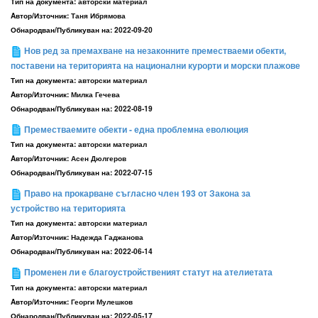
Тип на документа:
авторски материал
Aвтор/Източник:
Таня Ибрямова
Обнародван/Публикуван на:
2022-09-20
Нов ред за премахване на незаконните преместваеми обекти,
поставени на територията на национални курорти и морски плажове
Тип на документа:
авторски материал
Aвтор/Източник:
Милка Гечева
Обнародван/Публикуван на:
2022-08-19
Преместваемите обекти - една проблемна еволюция
Тип на документа:
авторски материал
Aвтор/Източник:
Асен Дюлгеров
Обнародван/Публикуван на:
2022-07-15
Право на прокарване съгласно член 193 от Закона за
устройство на територията
Тип на документа:
авторски материал
Aвтор/Източник:
Надежда Гаджанова
Обнародван/Публикуван на:
2022-06-14
Променен ли е благоустройственият статут на ателиетата
Тип на документа:
авторски материал
Aвтор/Източник:
Георги Мулешков
Обнародван/Публикуван на:
2022-05-17