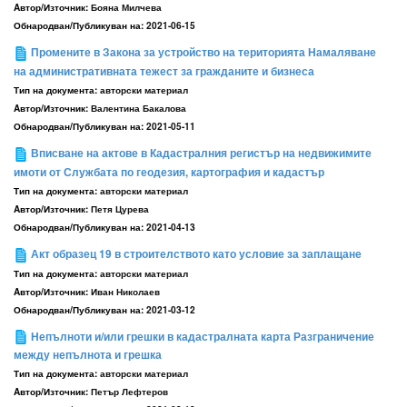
Aвтор/Източник:
Бояна Милчева
Обнародван/Публикуван на:
2021-06-15
Промените в Закона за устройство на територията Намаляване
на административната тежест за гражданите и бизнеса
Тип на документа:
авторски материал
Aвтор/Източник:
Валентина Бакалова
Обнародван/Публикуван на:
2021-05-11
Вписване на актове в Кадастралния регистър на недвижимите
имоти от Службата по геодезия, картография и кадастър
Тип на документа:
авторски материал
Aвтор/Източник:
Петя Цурева
Обнародван/Публикуван на:
2021-04-13
Акт образец 19 в строителството като условие за заплащане
Тип на документа:
авторски материал
Aвтор/Източник:
Иван Николаев
Обнародван/Публикуван на:
2021-03-12
Непълноти и/или грешки в кадастралната карта Разграничение
между непълнота и грешка
Тип на документа:
авторски материал
Aвтор/Източник:
Петър Лефтеров