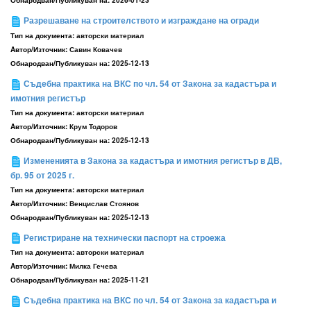
Обнародван/Публикуван на:
2026-01-23
Разрешаване на строителството и изграждане на огради
Тип на документа:
авторски материал
Aвтор/Източник:
Савин Ковачев
Обнародван/Публикуван на:
2025-12-13
Съдебна практика на ВКС по чл. 54 от Закона за кадастъра и
имотния регистър
Тип на документа:
авторски материал
Aвтор/Източник:
Крум Тодоров
Обнародван/Публикуван на:
2025-12-13
Измененията в Закона за кадастъра и имотния регистър в ДВ,
бр. 95 от 2025 г.
Тип на документа:
авторски материал
Aвтор/Източник:
Венцислав Стоянов
Обнародван/Публикуван на:
2025-12-13
Регистриране на технически паспорт на строежа
Тип на документа:
авторски материал
Aвтор/Източник:
Милка Гечева
Обнародван/Публикуван на:
2025-11-21
Съдебна практика на ВКС по чл. 54 от Закона за кадастъра и