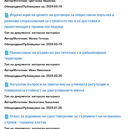
Aвтор/Източник:
Цветанка Маркова
Обнародван/Публикуван на:
2024-03-19
Индексация на цените на договори за обществена поръчка и
рамкови споразумения за строителство и за доставка и
произтичащите правни последици
Тип на документа:
авторски материал
Aвтор/Източник:
Милка Гечева
Обнародван/Публикуван на:
2024-03-19
Премахване на дървесна растителност в урбанизирани
територии
Тип на документа:
авторски материал
Aвтор/Източник:
Иван Николаев
Обнародван/Публикуван на:
2024-02-20
Актуални въпроси на прилагане на уличната регулация и
повишената стойност на урегулираните имоти
Тип на документа:
авторски материал
Aвтор/Източник:
Валентина Бакалова
Обнародван/Публикуван на:
2024-01-26
Отказ за издаване на удостоверение за търпимост на незаконен
строеж - гаражна клетка
Тип на документа:
авторски материал