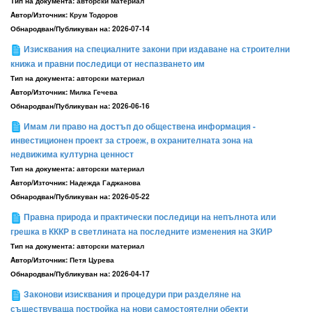
Тип на документа:
авторски материал
Aвтор/Източник:
Крум Тодоров
Обнародван/Публикуван на:
2026-07-14
Изисквания на специалните закони при издаване на строителни
книжа и правни последици от неспазването им
Тип на документа:
авторски материал
Aвтор/Източник:
Милка Гечева
Обнародван/Публикуван на:
2026-06-16
Имам ли право на достъп до обществена информация -
инвестиционен проект за строеж, в охранителната зона на
недвижима културна ценност
Тип на документа:
авторски материал
Aвтор/Източник:
Надежда Гаджанова
Обнародван/Публикуван на:
2026-05-22
Правна природа и практически последици на непълнота или
грешка в КККР в светлината на последните изменения на ЗКИР
Тип на документа:
авторски материал
Aвтор/Източник:
Петя Цурева
Обнародван/Публикуван на:
2026-04-17
Законови изисквания и процедури при разделяне на
съществуваща постройка на нови самостоятелни обекти