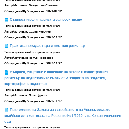
Aвтор/Източник:
Венцислав Стоянов
Обнародван/Публикуван на:
2021-01-22
Същност и роля на визата за проектиране
Тип на документа:
авторски материал
Aвтор/Източник:
Савин Ковачев
Обнародван/Публикуван на:
2020-11-27
Практика по кадастъра и имотния регистър
Тип на документа:
авторски материал
Aвтор/Източник:
Петър Лефтеров
Обнародван/Публикуван на:
2020-11-27
Въпроси, свързани с вписване на актове в кадастралния
регистър на недвижимите имоти от Агенцията по геодезия,
картография и кадастър
Тип на документа:
авторски материал
Aвтор/Източник:
Петя Цурева
Обнародван/Публикуван на:
2020-11-27
Приложение на Закона за устройството на Черноморското
крайбрежие в контекста на Решение № 6/2020 г. на Конституционния
съд
Тип на документа:
авторски материал