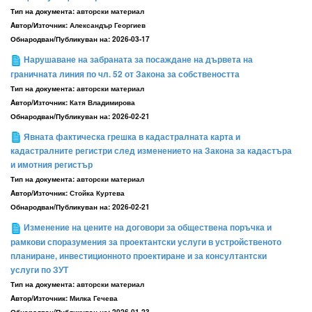
Тип на документа:
авторски материал
Aвтор/Източник:
Александър Георгиев
Обнародван/Публикуван на:
2026-03-17
Нарушаване на забраната за посаждане на дървета на
граничната линия по чл. 52 от Закона за собствеността
Тип на документа:
авторски материал
Aвтор/Източник:
Катя Владимирова
Обнародван/Публикуван на:
2026-02-21
Явната фактическа грешка в кадастралната карта и
кадастралните регистри след изменението на Закона за кадастъра
и имотния регистър
Тип на документа:
авторски материал
Aвтор/Източник:
Стойка Куртева
Обнародван/Публикуван на:
2026-02-21
Изменение на цените на договори за обществена поръчка и
рамкови споразумения за проектантски услуги в устройс­твеното
планиране, инвестиционното проектиране и за консултантски
услуги по ЗУТ
Тип на документа:
авторски материал
Aвтор/Източник:
Милка Гечева