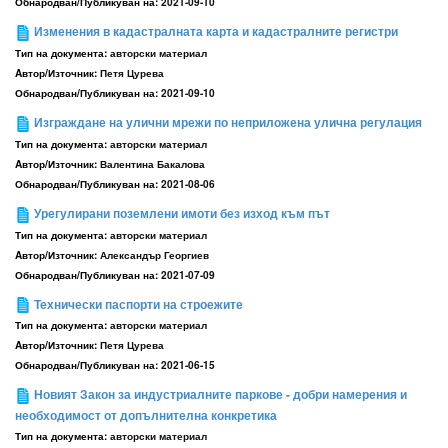
Обнародван/Публикуван на:
2021-09-10
Изменения в кадастралната карта и кадастралните регистри
Тип на документа:
авторски материал
Aвтор/Източник:
Петя Цурева
Обнародван/Публикуван на:
2021-09-10
Изграждане на улични мрежи по неприложена улична регулация
Тип на документа:
авторски материал
Aвтор/Източник:
Валентина Бакалова
Обнародван/Публикуван на:
2021-08-06
Урегулирани поземлени имоти без изход към път
Тип на документа:
авторски материал
Aвтор/Източник:
Александър Георгиев
Обнародван/Публикуван на:
2021-07-09
Технически паспорти на строежите
Тип на документа:
авторски материал
Aвтор/Източник:
Петя Цурева
Обнародван/Публикуван на:
2021-06-15
Новият Закон за индустриалните паркове - добри намерения и
необходимост от допълнителна конкретика
Тип на документа:
авторски материал