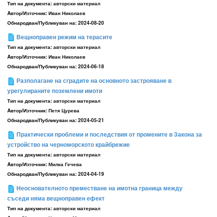
Тип на документа:
авторски материал
Aвтор/Източник:
Иван Николаев
Обнародван/Публикуван на:
2024-08-20
Вещноправен режим на терасите
Тип на документа:
авторски материал
Aвтор/Източник:
Иван Николаев
Обнародван/Публикуван на:
2024-06-18
Разполагане на сградите на основното застрояване в
урегулираните поземлени имоти
Тип на документа:
авторски материал
Aвтор/Източник:
Петя Цурева
Обнародван/Публикуван на:
2024-05-21
Практически проблеми и последствия от промените в Закона за
устройство на черноморското крайбрежие
Тип на документа:
авторски материал
Aвтор/Източник:
Милка Гечева
Обнародван/Публикуван на:
2024-04-19
Неоснователното преместване на имотна граница между
съседи няма вещноправен ефект
Тип на документа:
авторски материал