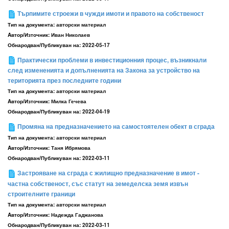
Търпимите строежи в чужди имоти и правото на собственост
Тип на документа:
авторски материал
Aвтор/Източник:
Иван Николаев
Обнародван/Публикуван на:
2022-05-17
Практически проблеми в инвестиционния процес, възникнали
след измененията и допълненията на Закона за устройство на
територията през последните години
Тип на документа:
авторски материал
Aвтор/Източник:
Милка Гечева
Обнародван/Публикуван на:
2022-04-19
Промяна на предназначението на самостоятелен обект в сграда
Тип на документа:
авторски материал
Aвтор/Източник:
Таня Ибрямова
Обнародван/Публикуван на:
2022-03-11
Застрояване на сграда с жилищно предназначение в имот -
частна собственост, със статут на земеделска земя извън
строителните граници
Тип на документа:
авторски материал
Aвтор/Източник:
Надежда Гаджанова
Обнародван/Публикуван на:
2022-03-11