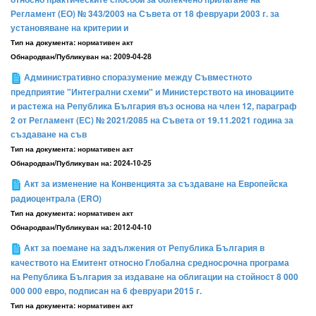
Регламент (ЕО) № 343/2003 на Съвета от 18 февруари 2003 г. за
установяване на критерии и
Тип на документа:
нормативен акт
Обнародван/Публикуван на:
2009-04-28
Административно споразумение между Съвместното
предприятие "Интегрални схеми" и Министерството на иновациите
и растежа на Република България въз основа на член 12, параграф
2 от Регламент (ЕС) № 2021/2085 на Съвета от 19.11.2021 година за
създаване на съв
Тип на документа:
нормативен акт
Обнародван/Публикуван на:
2024-10-25
Акт за изменение на Конвенцията за създаване на Европейска
радиоцентрала (ЕRО)
Тип на документа:
нормативен акт
Обнародван/Публикуван на:
2012-04-10
Акт за поемане на задължения от Република България в
качеството на Емитент относно Глобална средносрочна програма
на Република България за издаване на облигации на стойност 8 000
000 000 евро, подписан на 6 февруари 2015 г.
Тип на документа:
нормативен акт