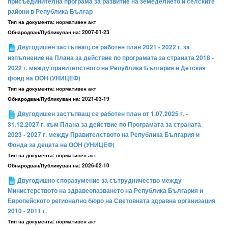
присъединителна програма за развитие на земеделието и селските
райони в Република Българ
Тип на документа:
нормативен акт
Обнародван/Публикуван на:
2007-01-23
Двугодишен застъпващ се работен план 2021 - 2022 г. за
изпълнение на Плана за действие по програмата за страната 2018 -
2022 г. между правителството на Република България и Детския
фонд на ООН (УНИЦЕФ)
Тип на документа:
нормативен акт
Обнародван/Публикуван на:
2021-03-19
Двугодишен застъпващ се работен план от 1.07.2025 г. -
31.12.2027 г. към Плана за действие по Програмата за страната
2023 - 2027 г. между Правителството на Република България и
Фонда за децата на ООН (УНИЦЕФ)
Тип на документа:
нормативен акт
Обнародван/Публикуван на:
2026-02-10
Двугодишно споразумение за сътрудничество между
Министерството на здравеопазването на Република България и
Европейското регионално бюро на Световната здравна организация
2010 - 2011 г.
Тип на документа:
нормативен акт