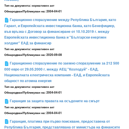
Тип на документа:
нормативен акт
Обнародван/Публикуван на:
2004-04-01
Гаранционно споразумение между Република България, като
Гарант, и Европейската инвестиционна банка, като Бенефициер,
във връзка с Договор за финансиране от 10.10.2019 г. между
Европейската инвестиционна банка и "Български енергиен
холдинг" ЕАД за финансир
Тип на документа:
нормативен акт
Обнародван/Публикуван на:
2020-09-08
Гаранционно споразумение по заемно споразумение за 212 500
000 евро от 29.05.2000 г. между АЕЦ "Козлодуй" - ЕАД,
Националната електрическа компания - ЕАД, и Европейската
общност по атомна енергия
Тип на документа:
нормативен акт
Обнародван/Публикуван на:
2004-04-01
Гаранция за защита правата на осъдените на смърт
Тип на документа:
нормативен акт
Обнародван/Публикуван на:
2004-04-01
Гаранция, платима при първо поискване, предоставена от
Република България, представлявана от министъра на финансите