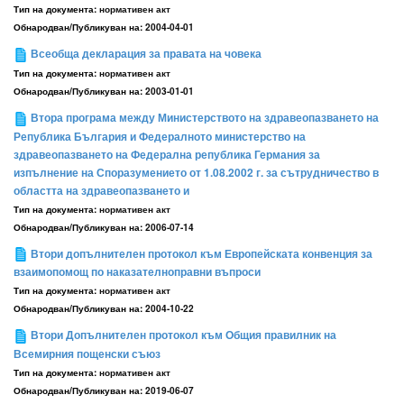
Тип на документа:
нормативен акт
Обнародван/Публикуван на:
2004-04-01
Всеобща декларация за правата на човека
Тип на документа:
нормативен акт
Обнародван/Публикуван на:
2003-01-01
Втора програма между Министерството на здравеопазването на
Република България и Федералното министерство на
здравеопазването на Федерална република Германия за
изпълнение на Споразумението от 1.08.2002 г. за сътрудничество в
областта на здравеопазването и
Тип на документа:
нормативен акт
Обнародван/Публикуван на:
2006-07-14
Втори допълнителен протокол към Европейската конвенция за
взаимопомощ по наказателноправни въпроси
Тип на документа:
нормативен акт
Обнародван/Публикуван на:
2004-10-22
Втори Допълнителен протокол към Общия правилник на
Всемирния пощенски съюз
Тип на документа:
нормативен акт
Обнародван/Публикуван на:
2019-06-07