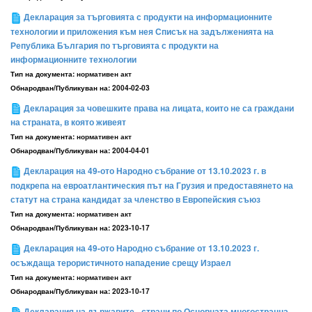
Декларация за търговията с продукти на информационните
технологии и приложения към нея Списък на задълженията на
Република България по търговията с продукти на
информационните технологии
Тип на документа:
нормативен акт
Обнародван/Публикуван на:
2004-02-03
Декларация за човешките права на лицата, които не са граждани
на страната, в която живеят
Тип на документа:
нормативен акт
Обнародван/Публикуван на:
2004-04-01
Декларация на 49-ото Народно събрание от 13.10.2023 г. в
подкрепа на евроатлантическия път на Грузия и предоставянето на
статут на страна кандидат за членство в Европейския съюз
Тип на документа:
нормативен акт
Обнародван/Публикуван на:
2023-10-17
Декларация на 49-ото Народно събрание от 13.10.2023 г.
осъждаща терористичното нападение срещу Израел
Тип на документа:
нормативен акт
Обнародван/Публикуван на:
2023-10-17
Декларация на държавите - страни по Основната многостранна