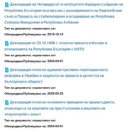
Декларация на Четиридесет и четвъртото Народно събрание на
Република България във връзка с разширяването на Европейския
съюз и Процеса на стабилизиране и асоцииране на Република
Северна Македония и Република Албания
Тип на документа:
нормативен акт
Обнародван/Публикуван на:
2019-10-15
Декларация от 23.10.1998 г. относно кризата в Косово и
отношенията на Република България с НАТО
Тип на документа:
нормативен акт
Обнародван/Публикуван на:
2004-04-01
Декларация относно административно-териториалната
реформа в Украйна и защитата на правата и целостта на
българската общност
Тип на документа:
нормативен акт
Обнародван/Публикуван на:
2020-05-22
Декларация относно основните принципи на правосъдието,
отнасящи се за жертвите на престъпления и жертвите на
злоупотреби с власт
Тип на документа:
нормативен акт
Обнародван/Публикуван на:
2004-04-01