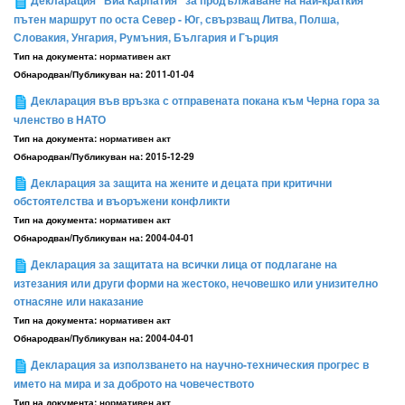
Декларация "Виа Карпатия" за продължaване на най-краткия
пътен маршрут по оста Север - Юг, свързващ Литва, Полша,
Словакия, Унгария, Румъния, България и Гърция
Тип на документа:
нормативен акт
Обнародван/Публикуван на:
2011-01-04
Декларация във връзка с отправената покана към Черна гора за
членство в НАТО
Тип на документа:
нормативен акт
Обнародван/Публикуван на:
2015-12-29
Декларация за защита на жените и децата при критични
обстоятелства и въоръжени конфликти
Тип на документа:
нормативен акт
Обнародван/Публикуван на:
2004-04-01
Декларация за защитата на всички лица от подлагане на
изтезания или други форми на жестоко, нечовешко или унизително
отнасяне или наказание
Тип на документа:
нормативен акт
Обнародван/Публикуван на:
2004-04-01
Декларация за използването на научно-техническия прогрес в
името на мира и за доброто на човечеството
Тип на документа:
нормативен акт