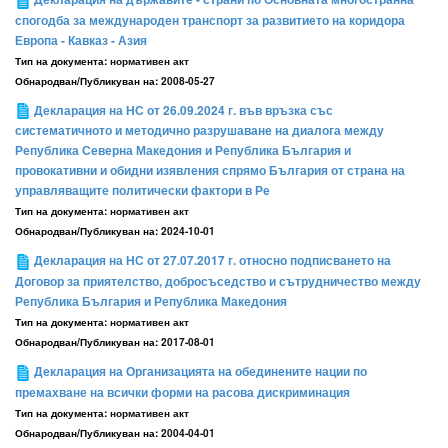
спогодба за международен транспорт за развитието на коридора
Европа - Кавказ - Азия
Тип на документа:
нормативен акт
Обнародван/Публикуван на:
2008-05-27
Декларация на НС от 26.09.2024 г. във връзка със
систематичното и методично разрушаване на диалога между
Република Северна Македония и Република България и
провокативни и обидни изявления спрямо България от страна на
управляващите политически фактори в Ре
Тип на документа:
нормативен акт
Обнародван/Публикуван на:
2024-10-01
Декларация на НС от 27.07.2017 г. относно подписването на
Договор за приятелство, добросъседство и сътрудничество между
Република България и Република Македония
Тип на документа:
нормативен акт
Обнародван/Публикуван на:
2017-08-01
Декларация на Организацията на обединените нации по
премахване на всички форми на расова дискриминация
Тип на документа:
нормативен акт
Обнародван/Публикуван на:
2004-04-01