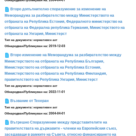
Обнародван/Публикуван на:
2004-04-01
Второ допълнително споразумение за изменение на
Меморандума за разбирателство между Министерството на
отбраната на Република Естония, Федералното министерство на
отбраната на Федерална република Германия, Министерството на
отбраната на Унгария, Министерст
Тип на документа:
нормативен акт
Обнародван/Публикуван на:
2019-12-03
Второ изменение на Меморандума за разбирателство между
Министерството на отбраната на Република България,
Министерството на отбраната на Република Естония,
Министерството на отбраната на Република Финландия,
правителството на Република Унгария, Министерст
Тип на документа:
нормативен акт
Обнародван/Публикуван на:
2022-11-01
Възвание от Техеран
Тип на документа:
нормативен акт
Обнародван/Публикуван на:
2004-04-01
Вътрешно Споразумение между представителите на
правителствата на държавите - членки на Европейския съюз,
заседаващи в рамките на Съвета, относно финансирането на