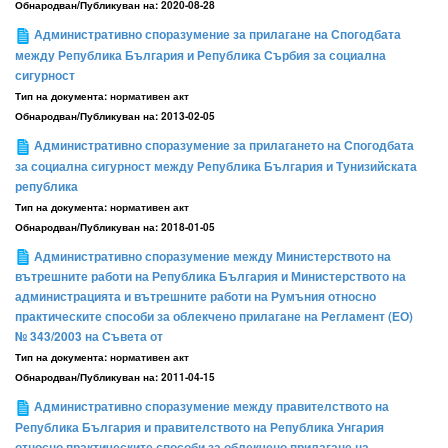
Обнародван/Публикуван на:
2020-08-28
Административно споразумение за прилагане на Спогодбата
между Република България и Република Сърбия за социална
сигурност
Тип на документа:
нормативен акт
Обнародван/Публикуван на:
2013-02-05
Административно споразумение за прилагането на Спогодбата
за социална сигурност между Република България и Тунизийската
република
Тип на документа:
нормативен акт
Обнародван/Публикуван на:
2018-01-05
Административно споразумение между Министерството на
вътрешните работи на Република България и Министерството на
администрацията и вътрешните работи на Румъния относно
практическите способи за облекчено прилагане на Регламент (ЕО)
№ 343/2003 на Съвета от
Тип на документа:
нормативен акт
Обнародван/Публикуван на:
2011-04-15
Административно споразумение между правителството на
Република България и правителството на Република Унгария
относно практическите способи за облекчено прилагане на