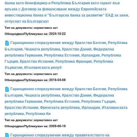
банка като бенефициер и Република България като гарант във
връзка с Договор за финансиране между Европейската
инвестиционна банка и "Българска банка за развитиe" ЕАД за заем,
отпуснат на Българскат
Тип на документа:
нормативен акт
Обнародван/Публикуван на:
2024-10-22
Гаранционно споразумение между Кралство Белгия, Република
България, Чешката република, Кралство Дания, Федерална
република Германия, Република Естония, Ирландия, Република
Гърция, Кралство Испания, Република Франция, Република
Хърватия, Италианската репуб
Тип на документа:
нормативен акт
Обнародван/Публикуван на:
2016-04-08
Гаранционно споразумение между Кралство Белгия, Република
България, Чешката република, Кралство Дания, Федерална
република Германия, Република Естония, Република Гърция,
Кралство Испания, Френската република, Ирландия, Италианската
република, Република Ки
Тип на документа:
нормативен акт
Обнародван/Публикуван на:
2009-06-19
Гаранционно споразумение между правителството на