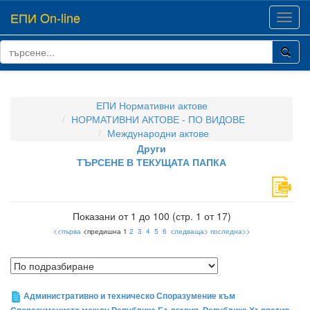
ЕПИ On-line
Toggl
navig
ЕПИ Нормативни актове
НОРМАТИВНИ АКТОВЕ - ПО ВИДОВЕ
Международни актове
Други
ТЪРСЕНЕ В ТЕКУЩАТА ПАПКА
Показани от 1 до 100 (стр. 1 от 17)
<<първа
<предишна 1
2
3
4
5
6
следваща>
последна>>
Административно и техническо Споразумение към