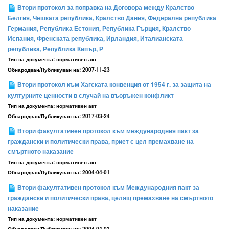
Втори протокол за поправка на Договора между Кралство
Белгия, Чешката република, Кралство Дания, Федерална република
Германия, Република Естония, Република Гърция, Кралство
Испания, Френската република, Ирландия, Италианската
република, Република Кипър, Р
Тип на документа:
нормативен акт
Обнародван/Публикуван на:
2007-11-23
Втори протокол към Хагската конвенция от 1954 г. за защита на
културните ценности в случай на въоръжен конфликт
Тип на документа:
нормативен акт
Обнародван/Публикуван на:
2017-03-24
Втори факултативен протокол към международния пакт за
граждански и политически права, приет с цел премахване на
смъртното наказание
Тип на документа:
нормативен акт
Обнародван/Публикуван на:
2004-04-01
Втори факултативен протокол към Международния пакт за
граждански и политически права, целящ премахване на смъртното
наказание
Тип на документа:
нормативен акт