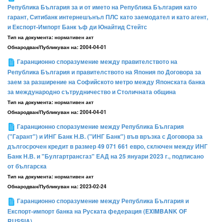
Република България за и от името на Република България като
гарант, Ситибанк интернешънъл ПЛС като заемодател и като агент,
и Експорт-Импорт Банк ъф ди Юнайтид Стейтс
Тип на документа:
нормативен акт
Обнародван/Публикуван на:
2004-04-01
Гаранционно споразумение между правителството на
Република България и правителството на Япония по Договора за
заем за разширение на Софийското метро между Японската банка
за международно сътрудничество и Столичната община
Тип на документа:
нормативен акт
Обнародван/Публикуван на:
2004-04-01
Гаранционно споразумение между Република България
("Гарант") и ИНГ Банк Н.В. ("ИНГ Банк") във връзка с Договора за
дългосрочен кредит в размер 49 071 661 евро, сключен между ИНГ
Банк Н.В. и "Булгартрансгаз" ЕАД на 25 януари 2023 г., подписано
от българска
Тип на документа:
нормативен акт
Обнародван/Публикуван на:
2023-02-24
Гаранционно споразумение между Република България и
Експорт-импорт банка на Руската федерация (EXIMBANK OF
RUSSIA)