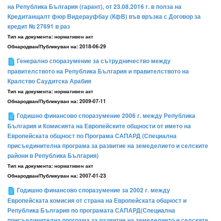
на Република България (гарант), от 23.08.2016 г. в полза на
Кредитанщалт фюр Видерауфбау (КфВ) във връзка с Договор за
кредит № 27691 в раз
Тип на документа:
нормативен акт
Обнародван/Публикуван на:
2018-06-29
Генерално споразумение за сътрудничество между
правителството на Република България и правителството на
Кралство Саудитска Арабия
Тип на документа:
нормативен акт
Обнародван/Публикуван на:
2009-07-11
Годишно финансово споразумение 2006 г. между Република
България и Комисията на Европейските общности от името на
Европейската общност по Програма САПАРД (Специална
присъединителна програма за развитие на земеделието и селските
райони в Република България)
Тип на документа:
нормативен акт
Обнародван/Публикуван на:
2007-01-23
Годишно финансово споразумение за 2002 г. между
Европейската комисия от страна на Европейската общност и
Република България по програмата САПАРД(Специална
присъединителна програма за развитие на земеделието и селските