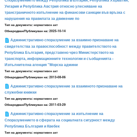
Споразумението между Република България, Република Хърватия,
Унгария и Република Австрия относно улесняване на
трансграничното изпълнение на финансови санкции във връзка с
нарушения на правилата за движение по
Тип на документа:
нормативен акт
Обнародван/Публикуван на:
2025-10-14
Административно споразумение за взаимно признаване на
свидетелства за правоспособност между правителството на
Република България, представено чрез Министерството на
транспорта, информационните технологии и съобщенията -
Изпълнителна агенция "Морска админи
Тип на документа:
нормативен акт
Обнародван/Публикуван на:
2013-08-06
Административно споразумение за взаимното признаване на
служебни книжки
Тип на документа:
нормативен акт
Обнародван/Публикуван на:
2011-03-29
Административно споразумение за изпълнение на
Споразумението в сферата на социалната сигурност между
Република България и Квебек
Тип на документа:
нормативен акт