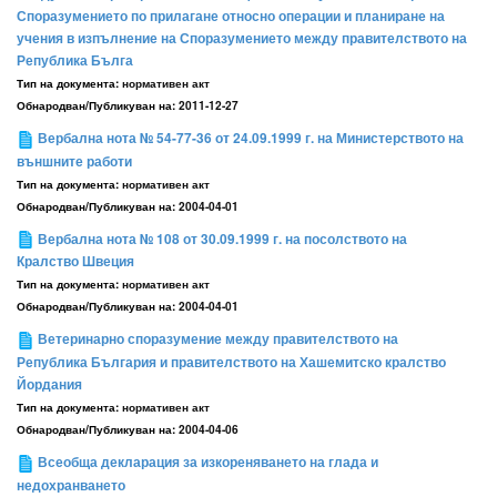
Споразумението по прилагане относно операции и планиране на
учения в изпълнение на Споразумението между правителството на
Република Бълга
Тип на документа:
нормативен акт
Обнародван/Публикуван на:
2011-12-27
Вербална нота № 54-77-36 от 24.09.1999 г. на Министерството на
външните работи
Тип на документа:
нормативен акт
Обнародван/Публикуван на:
2004-04-01
Вербална нота № 108 от 30.09.1999 г. на посолството на
Кралство Швеция
Тип на документа:
нормативен акт
Обнародван/Публикуван на:
2004-04-01
Ветеринарно споразумение между правителството на
Република България и правителството на Хашемитско кралство
Йордания
Тип на документа:
нормативен акт
Обнародван/Публикуван на:
2004-04-06
Всеобща декларация за изкореняването на глада и
недохранването