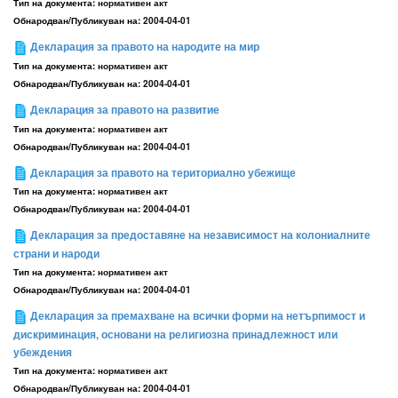
Тип на документа:
нормативен акт
Обнародван/Публикуван на:
2004-04-01
Декларация за правото на народите на мир
Тип на документа:
нормативен акт
Обнародван/Публикуван на:
2004-04-01
Декларация за правото на развитие
Тип на документа:
нормативен акт
Обнародван/Публикуван на:
2004-04-01
Декларация за правото на териториално убежище
Тип на документа:
нормативен акт
Обнародван/Публикуван на:
2004-04-01
Декларация за предоставяне на независимост на колониалните
страни и народи
Тип на документа:
нормативен акт
Обнародван/Публикуван на:
2004-04-01
Декларация за премахване на всички форми на нетърпимост и
дискриминация, основани на религиозна принадлежност или
убеждения
Тип на документа:
нормативен акт
Обнародван/Публикуван на:
2004-04-01