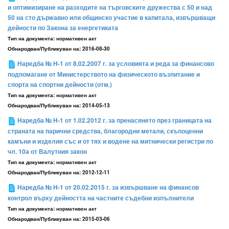
и оптимизиране на разходите на търговските дружества с 50 и над
50 на сто държавно или общинско участие в капитала, извършващи
дейности по Закона за енергетиката
Тип на документа:
нормативен акт
Обнародван/Публикуван на:
2016-08-30
Наредба № Н-1 от 8.02.2007 г. за условията и реда за финансово
подпомагане от Министерството на физическото възпитание и
спорта на спортни дейности (отм.)
Тип на документа:
нормативен акт
Обнародван/Публикуван на:
2014-05-13
Наредба № Н-1 от 1.02.2012 г. за пренасянето през границата на
страната на парични средства, благородни метали, скъпоценни
камъни и изделия със и от тях и водене на митнически регистри по
чл. 10а от Валутния закон
Тип на документа:
нормативен акт
Обнародван/Публикуван на:
2012-12-11
Наредба № Н-1 от 20.02.2015 г. за извършване на финансов
контрол върху дейността на частните съдебни изпълнители
Тип на документа:
нормативен акт
Обнародван/Публикуван на:
2015-03-06