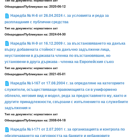
Тип на документа:
нормативен акт
Обнародван/Публикуван на:
2020-06-12
Наредба № H-6 от 26.04.2024 г. за условията и реда за
разплащания с публични средства
Тип на документа:
нормативен акт
Обнародван/Публикуван на:
2024-04-30
Наредба № H-9 от 16.12.2009 г. за възстановяването на данъка
върху добавената стойност на данъчно задължени лица,
неустановени в държавата членка по възстановяване, но
установени в друга държава - членка на Европейския съюз
Тип на документа:
нормативен акт
Обнародван/Публикуван на:
2021-05-01
Наредба № I-167 от 17.08.2004 г. за определяне на категориите
служители, осъществяващи правомощията си в униформено
облекло, неговия вид и модел, реда за предоставянето му, както и
другите принадлежности, свързани с изпълнението на служебните
задължения н
Тип на документа:
нормативен акт
Обнародван/Публикуван на:
2008-04-18
Наредба № I-171 от 2.07.2001 г. за организацията и контрола по
обезпечаването на сигурността на банките и небанковите