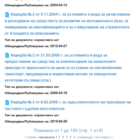
Обнародван/Публикуван на:
2004-03-12
Наредба № 2 от 5.11.2004 г. за условията и реда за начисляване
и разходване на средствата за развитие на материалната база, за
повишаване на квалификацията и за стимулиране на служителите
от Агенцията по вписванията
Тип на документа:
нормативен акт
Обнародван/Публикуван на:
2012-04-27
Наредба № 2 от 21.03.2005 г. за условията и реда за
предоставяне на средства за компенсиране на намалените
приходи от прилагането на цени за пътуване по автомобилния
транспорт, предвидени в нормативни актове за определени
категории пътници (отм.)
Тип на документа:
нормативен акт
Обнародван/Публикуван на:
2006-04-18
Наредба № 2 от 6.02.2006 г. за задължителното застраховане на
частните съдебни изпълнители
Тип на документа:
нормативен акт
Обнародван/Публикуван на:
2019-06-28
Показани от 1 до 100 (стр. 1 от 6)
<<първа
<предишна 1
2
3
4
5
6
следваща>
последна>>