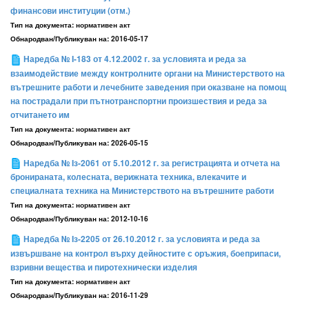
финансови институции (отм.)
Тип на документа:
нормативен акт
Обнародван/Публикуван на:
2016-05-17
Наредба № I-183 от 4.12.2002 г. за условията и реда за
взаимодействие между контролните органи на Министерството на
вътрешните работи и лечебните заведения при оказване на помощ
на пострадали при пътнотранспортни произшествия и реда за
отчитането им
Тип на документа:
нормативен акт
Обнародван/Публикуван на:
2026-05-15
Наредба № Iз-2061 от 5.10.2012 г. за регистрацията и отчета на
бронираната, колесната, верижната техника, влекачите и
специалната техника на Министерството на вътрешните работи
Тип на документа:
нормативен акт
Обнародван/Публикуван на:
2012-10-16
Наредба № Iз-2205 от 26.10.2012 г. за условията и реда за
извършване на контрол върху дейностите с оръжия, боеприпаси,
взривни вещества и пиротехнически изделия
Тип на документа:
нормативен акт
Обнародван/Публикуван на:
2016-11-29