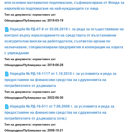
или основно материално подпомагане, съфинансирана от Фонда за
европейско подпомагане на най-нуждаещите се лица
Тип на документа:
нормативен акт
Обнародван/Публикуван на:
2019-03-19
Наредба № РД-07-6 от 20.06.2019 г. за реда за осъществяване на
контрол върху изразходването на средствата от възстановени
осигурителни вноски на работодатели, съответно органи по
назначаване, специализирани предприятия и кооперации на хората
с увреждания
Тип на документа:
нормативен акт
Обнародван/Публикуван на:
2019-06-28
Наредба № РД-16-1117 от 1.10.2010 г. за условията и реда за
предоставяне на финансови средства на сдруженията на
потребителите от държавата
Тип на документа:
нормативен акт
Обнародван/Публикуван на:
2022-06-30
Наредба № РД-16-511 от 7.06.2006 г. за условията и реда за
предоставяне на финансови средства на сдруженията на
потребителите от държавата (отм.)
Тип на документа:
нормативен акт
Обнародван/Публикуван на:
2008-10-21