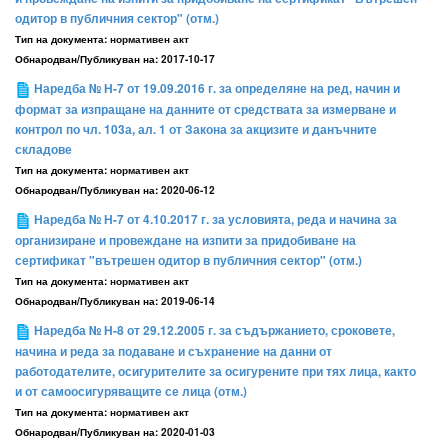
одитор в публичния сектор" (отм.)
Тип на документа:
нормативен акт
Обнародван/Публикуван на:
2017-10-17
Наредба № Н-7 от 19.09.2016 г. за определяне на ред, начин и
формат за изпращане на данните от средствата за измерване и
контрол по чл. 103а, ал. 1 от Закона за акцизите и данъчните
складове
Тип на документа:
нормативен акт
Обнародван/Публикуван на:
2020-06-12
Наредба № Н-7 от 4.10.2017 г. за условията, реда и начина за
организиране и провеждане на изпити за придобиване на
сертификат "вътрешен одитор в публичния сектор" (отм.)
Тип на документа:
нормативен акт
Обнародван/Публикуван на:
2019-06-14
Наредба № Н-8 от 29.12.2005 г. за съдържанието, сроковете,
начина и реда за подаване и съхранение на данни от
работодателите, осигурителите за осигурените при тях лица, както
и от самоосигуряващите се лица (отм.)
Тип на документа:
нормативен акт
Обнародван/Публикуван на:
2020-01-03