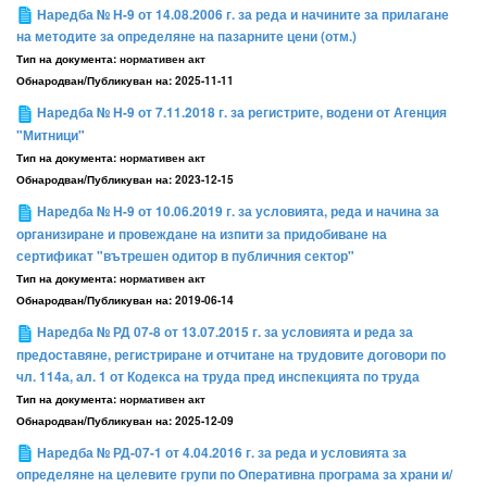
Наредба № Н-9 от 14.08.2006 г. за реда и начините за прилагане
на методите за определяне на пазарните цени (отм.)
Тип на документа:
нормативен акт
Обнародван/Публикуван на:
2025-11-11
Наредба № Н-9 от 7.11.2018 г. за регистрите, водени от Агенция
"Митници"
Тип на документа:
нормативен акт
Обнародван/Публикуван на:
2023-12-15
Наредба № Н-9 от 10.06.2019 г. за условията, реда и начина за
организиране и провеждане на изпити за придобиване на
сертификат "вътрешен одитор в публичния сектор"
Тип на документа:
нормативен акт
Обнародван/Публикуван на:
2019-06-14
Наредба № РД 07-8 от 13.07.2015 г. за условията и реда за
предоставяне, регистриране и отчитане на трудовите договори по
чл. 114а, ал. 1 от Кодекса на труда пред инспекцията по труда
Тип на документа:
нормативен акт
Обнародван/Публикуван на:
2025-12-09
Наредба № РД-07-1 от 4.04.2016 г. за реда и условията за
определяне на целевите групи по Оперативна програма за храни и/