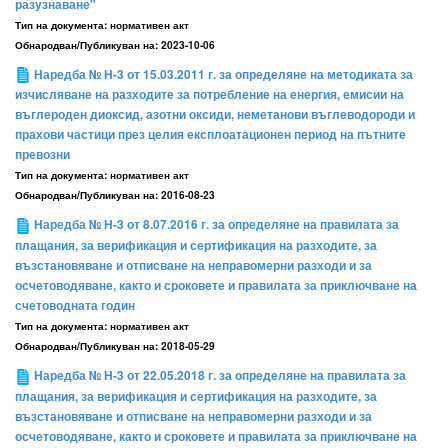
разузнаване"
Тип на документа:
нормативен акт
Обнародван/Публикуван на:
2023-10-06
Наредба № Н-3 от 15.03.2011 г. за определяне на методиката за
изчисляване на разходите за потребление на енергия, емисии на
въглероден диоксид, азотни оксиди, неметанови въглеводороди и
прахови частици през целия експлоатационен период на пътните
превозни
Тип на документа:
нормативен акт
Обнародван/Публикуван на:
2016-08-23
Наредба № Н-3 от 8.07.2016 г. за определяне на правилата за
плащания, за верификация и сертификация на разходите, за
възстановяване и отписване на неправомерни разходи и за
осчетоводяване, както и сроковете и правилата за приключване на
счетоводната годин
Тип на документа:
нормативен акт
Обнародван/Публикуван на:
2018-05-29
Наредба № Н-3 от 22.05.2018 г. за определяне на правилата за
плащания, за верификация и сертификация на разходите, за
възстановяване и отписване на неправомерни разходи и за
осчетоводяване, както и сроковете и правилата за приключване на