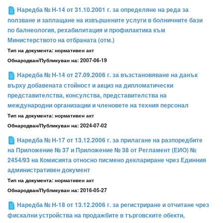
Наредба № Н-14 от 31.10.2001 г. за определяне на реда за
ползване и заплащане на извършените услуги в болничните бази
по балнеология, рехабилитация и профилактика към
Министерството на отбраната (отм.)
Тип на документа:
нормативен акт
Обнародван/Публикуван на:
2007-06-19
Наредба № Н-14 от 27.09.2006 г. за възстановяване на данък
върху добавената стойност и акциз на дипломатически
представителства, консулства, представителства на
международни организации и членовете на техния персонал
Тип на документа:
нормативен акт
Обнародван/Публикуван на:
2024-07-02
Наредба № Н-17 от 13.12.2006 г. за прилагане на разпоредбите
на Приложение № 37 и Приложение № 38 от Регламент (ЕИО) №
2454/93 на Комисията относно писмено деклариране чрез Единния
административен документ
Тип на документа:
нормативен акт
Обнародван/Публикуван на:
2016-05-27
Наредба № Н-18 от 13.12.2006 г. за регистриране и отчитане чрез
фискални устройства на продажбите в търговските обекти,