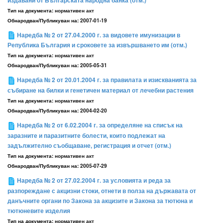
издавани от Българската народна банка (отм.)
Тип на документа:
нормативен акт
Обнародван/Публикуван на:
2007-01-19
Наредба № 2 от 27.04.2000 г. за видовете имунизации в
Република България и сроковете за извършването им (отм.)
Тип на документа:
нормативен акт
Обнародван/Публикуван на:
2005-05-31
Наредба № 2 от 20.01.2004 г. за правилата и изискванията за
събиране на билки и генетичен материал от лечебни растения
Тип на документа:
нормативен акт
Обнародван/Публикуван на:
2004-02-20
Наредба № 2 от 6.02.2004 г. за определяне на списък на
заразните и паразитните болести, които подлежат на
задължително съобщаване, регистрация и отчет (отм.)
Тип на документа:
нормативен акт
Обнародван/Публикуван на:
2005-07-29
Наредба № 2 от 27.02.2004 г. за условията и реда за
разпореждане с акцизни стоки, отнети в полза на държавата от
данъчните органи по Закона за акцизите и Закона за тютюна и
тютюневите изделия
Тип на документа:
нормативен акт