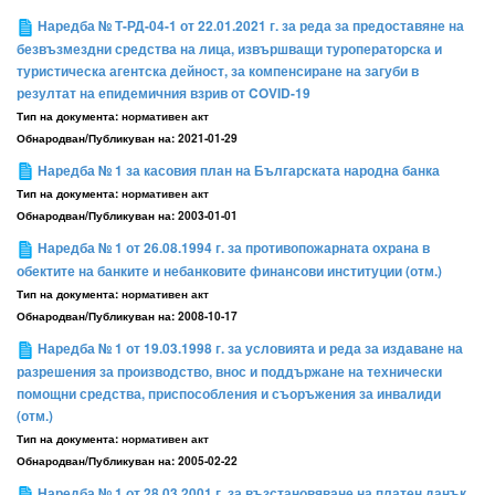
Наредба № Т-РД-04-1 от 22.01.2021 г. за реда за предоставяне на
безвъзмездни средства на лица, извършващи туроператорска и
туристическа агентска дейност, за компенсиране на загуби в
резултат на епидемичния взрив от COVID-19
Тип на документа:
нормативен акт
Обнародван/Публикуван на:
2021-01-29
Наредба № 1 за касовия план на Българската народна банка
Тип на документа:
нормативен акт
Обнародван/Публикуван на:
2003-01-01
Наредба № 1 от 26.08.1994 г. за противопожарната охрана в
обектите на банките и небанковите финансови институции (отм.)
Тип на документа:
нормативен акт
Обнародван/Публикуван на:
2008-10-17
Наредба № 1 от 19.03.1998 г. за условията и реда за издаване на
разрешения за производство, внос и поддържане на технически
помощни средства, приспособления и съоръжения за инвалиди
(отм.)
Тип на документа:
нормативен акт
Обнародван/Публикуван на:
2005-02-22
Наредба № 1 от 28.03.2001 г. за възстановяване на платен данък