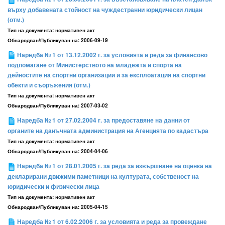
върху добавената стойност на чуждестранни юридически лицан
(отм.)
Тип на документа:
нормативен акт
Обнародван/Публикуван на:
2006-09-19
Наредба № 1 от 13.12.2002 г. за условията и реда за финансово
подпомагане от Министерството на младежта и спорта на
дейностите на спортни организации и за експлоатация на спортни
обекти и съоръжения (отм.)
Тип на документа:
нормативен акт
Обнародван/Публикуван на:
2007-03-02
Наредба № 1 от 27.02.2004 г. за предоставяне на данни от
органите на данъчната администрация на Агенцията по кадастъра
Тип на документа:
нормативен акт
Обнародван/Публикуван на:
2004-04-06
Наредба № 1 от 28.01.2005 г. за реда за извършване на оценка на
декларирани движими паметници на културата, собственост на
юридически и физически лица
Тип на документа:
нормативен акт
Обнародван/Публикуван на:
2005-04-15
Наредба № 1 от 6.02.2006 г. за условията и реда за провеждане