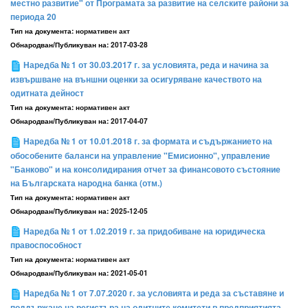
местно развитие" от Програмата за развитие на селските райони за
периода 20
Тип на документа:
нормативен акт
Обнародван/Публикуван на:
2017-03-28
Наредба № 1 от 30.03.2017 г. за условията, реда и начина за
извършване на външни оценки за осигуряване качеството на
одитната дейност
Тип на документа:
нормативен акт
Обнародван/Публикуван на:
2017-04-07
Наредба № 1 от 10.01.2018 г. за формата и съдържанието на
обособените баланси на управление "Емисионно", управление
"Банково" и на консолидирания отчет за финансовото състояние
на Българската народна банка (отм.)
Тип на документа:
нормативен акт
Обнародван/Публикуван на:
2025-12-05
Наредба № 1 от 1.02.2019 г. за придобиване на юридическа
правоспособност
Тип на документа:
нормативен акт
Обнародван/Публикуван на:
2021-05-01
Наредба № 1 от 7.07.2020 г. за условията и реда за съставяне и
поддържане на регистъра на одитните комитети в предприятията