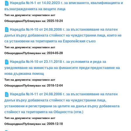
Наредба № Н-1 от 14.02.2023 г. за вписването, квалификацията и
възнагражденията на вещите лица
Тип на документа:
нормативен акт
Обнародван/Публикуван на:
2025-10-24
Наредба № Н-10 от 24.08.2006 г. за възстановяване на платен
данък върху добавената стойност на чуждестранни лица, които не
са установени на територията на Европейския съюз
Тип на документа:
нормативен акт
Обнародван/Публикуван на:
2024-05-28
Наредба № Н-10 от 23.11.2018 г. за условията и реда за
уведомяване на министъра на финансите преди предоставяне на
нова държавна помощ
Тип на документа:
нормативен акт
Обнародван/Публикуван на:
2018-12-04
Наредба № Н-11 от 24.08.2006 г. за възстановяване на платен
данък върху добавената стойност на чуждестранни лица,
установени и регистрирани за целите на данък върху добавената
стойност на територията на Общността (отм.)
Тип на документа:
нормативен акт
Обнародван/Публикуван на:
2009-12-18