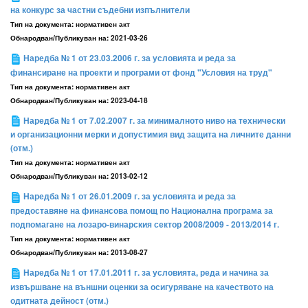
на конкурс за частни съдебни изпълнители
Тип на документа:
нормативен акт
Обнародван/Публикуван на:
2021-03-26
Наредба № 1 от 23.03.2006 г. за условията и реда за
финансиране на проекти и програми от фонд "Условия на труд"
Тип на документа:
нормативен акт
Обнародван/Публикуван на:
2023-04-18
Наредба № 1 от 7.02.2007 г. за минималното ниво на технически
и организационни мерки и допустимия вид защита на личните данни
(отм.)
Тип на документа:
нормативен акт
Обнародван/Публикуван на:
2013-02-12
Наредба № 1 от 26.01.2009 г. за условията и реда за
предоставяне на финансова помощ по Национална програма за
подпомагане на лозаро-винарския сектор 2008/2009 - 2013/2014 г.
Тип на документа:
нормативен акт
Обнародван/Публикуван на:
2013-08-27
Наредба № 1 от 17.01.2011 г. за условията, реда и начина за
извършване на външни оценки за осигуряване на качеството на
одитната дейност (отм.)