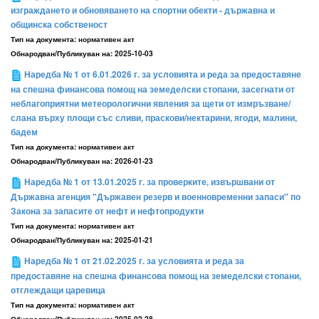
изграждането и обновяването на спортни обекти - държавна и
общинска собственост
Тип на документа:
нормативен акт
Обнародван/Публикуван на:
2025-10-03
Наредба № 1 от 6.01.2026 г. за условията и реда за предоставяне
на спешна финансова помощ на земеделски стопани, засегнати от
неблагоприятни метеорологични явления за щети от измръзване/
слана върху площи със сливи, праскови/нектарини, ягоди, малини,
бадем
Тип на документа:
нормативен акт
Обнародван/Публикуван на:
2026-01-23
Наредба № 1 от 13.01.2025 г. за проверките, извършвани от
Държавна агенция "Държавен резерв и военновременни запаси" по
Закона за запасите от нефт и нефтопродукти
Тип на документа:
нормативен акт
Обнародван/Публикуван на:
2025-01-21
Наредба № 1 от 21.02.2025 г. за условията и реда за
предоставяне на спешна финансова помощ на земеделски стопани,
отглеждащи царевица
Тип на документа:
нормативен акт
Обнародван/Публикуван на:
2025-02-28