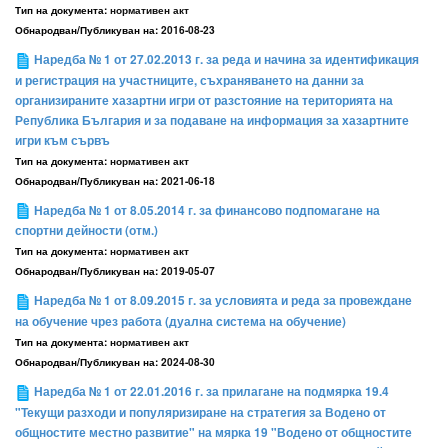
Тип на документа:
нормативен акт
Обнародван/Публикуван на:
2016-08-23
Наредба № 1 от 27.02.2013 г. за реда и начина за идентификация
и регистрация на участниците, съхраняването на данни за
организираните хазартни игри от разстояние на територията на
Република България и за подаване на информация за хазартните
игри към сървъ
Тип на документа:
нормативен акт
Обнародван/Публикуван на:
2021-06-18
Наредба № 1 от 8.05.2014 г. за финансово подпомагане на
спортни дейности (отм.)
Тип на документа:
нормативен акт
Обнародван/Публикуван на:
2019-05-07
Наредба № 1 от 8.09.2015 г. за условията и реда за провеждане
на обучение чрез работа (дуална система на обучение)
Тип на документа:
нормативен акт
Обнародван/Публикуван на:
2024-08-30
Наредба № 1 от 22.01.2016 г. за прилагане на подмярка 19.4
"Текущи разходи и популяризиране на стратегия за Водено от
общностите местно развитие" на мярка 19 "Водено от общностите