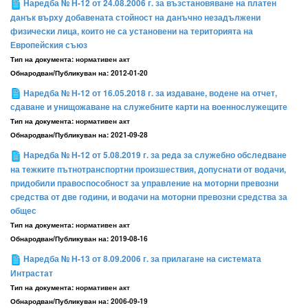
Наредба № Н-12 от 24.08.2006 г. за възстановяване на платен
данък върху добавената стойност на данъчно незадължени
физически лица, които не са установени на територията на
Европейския съюз
Тип на документа:
нормативен акт
Обнародван/Публикуван на:
2012-01-20
Наредба № Н-12 от 16.05.2018 г. за издаване, водене на отчет,
сдаване и унищожаване на служебните карти на военнослужещите
Тип на документа:
нормативен акт
Обнародван/Публикуван на:
2021-09-28
Наредба № Н-12 от 5.08.2019 г. за реда за служебно обследване
на тежките пътнотранспортни произшествия, допуснати от водачи,
придобили правоспособност за управление на моторни превозни
средства от две години, и водачи на моторни превозни средства за
общес
Тип на документа:
нормативен акт
Обнародван/Публикуван на:
2019-08-16
Наредба № Н-13 от 8.09.2006 г. за прилагане на системата
Интрастат
Тип на документа:
нормативен акт
Обнародван/Публикуван на:
2006-09-19