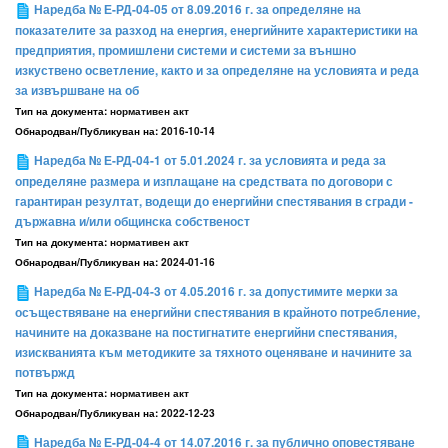
Наредба № Е-РД-04-05 от 8.09.2016 г. за определяне на
показателите за разход на енергия, енергийните характеристики на
предприятия, промишлени системи и системи за външно
изкуствено осветление, както и за определяне на условията и реда
за извършване на об
Тип на документа:
нормативен акт
Обнародван/Публикуван на:
2016-10-14
Наредба № Е-РД-04-1 от 5.01.2024 г. за условията и реда за
определяне размера и изплащане на средствата по договори с
гарантиран резултат, водещи до енергийни спестявания в сгради -
държавна и/или общинска собственост
Тип на документа:
нормативен акт
Обнародван/Публикуван на:
2024-01-16
Наредба № Е-РД-04-3 от 4.05.2016 г. за допустимите мерки за
осъществяване на енергийни спестявания в крайното потребление,
начините на доказване на постигнатите енергийни спестявания,
изискванията към методиките за тяхното оценяване и начините за
потвържд
Тип на документа:
нормативен акт
Обнародван/Публикуван на:
2022-12-23
Наредба № Е-РД-04-4 от 14.07.2016 г. за публично оповестяване