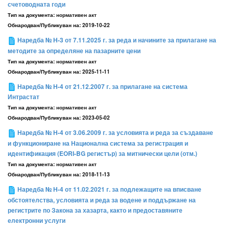
счетоводната годи
Тип на документа:
нормативен акт
Обнародван/Публикуван на:
2019-10-22
Наредба № Н-3 от 7.11.2025 г. за реда и начините за прилагане на
методите за определяне на пазарните цени
Тип на документа:
нормативен акт
Обнародван/Публикуван на:
2025-11-11
Наредба № Н-4 от 21.12.2007 г. за прилагане на система
Интрастат
Тип на документа:
нормативен акт
Обнародван/Публикуван на:
2023-05-02
Наредба № Н-4 от 3.06.2009 г. за условията и реда за създаване
и функциониране на Национална система за регистрация и
идентификация (EORI-BG регистър) за митнически цели (отм.)
Тип на документа:
нормативен акт
Обнародван/Публикуван на:
2018-11-13
Наредба № Н-4 от 11.02.2021 г. за подлежащите на вписване
обстоятелства, условията и реда за водене и поддържане на
регистрите по Закона за хазарта, както и предоставяните
електронни услуги