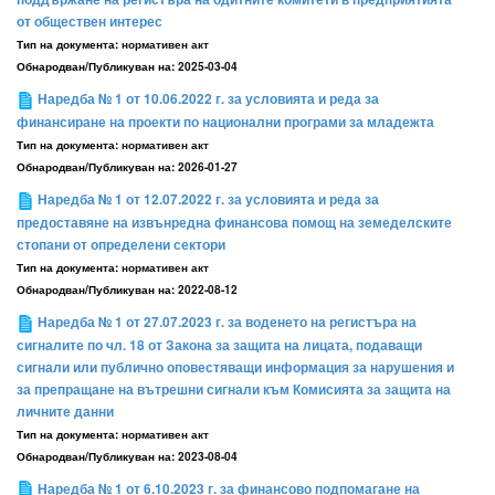
от обществен интерес
Тип на документа:
нормативен акт
Обнародван/Публикуван на:
2025-03-04
Наредба № 1 от 10.06.2022 г. за условията и реда за
финансиране на проекти по национални програми за младежта
Тип на документа:
нормативен акт
Обнародван/Публикуван на:
2026-01-27
Наредба № 1 от 12.07.2022 г. за условията и реда за
предоставяне на извънредна финансова помощ на земеделските
стопани от определени сектори
Тип на документа:
нормативен акт
Обнародван/Публикуван на:
2022-08-12
Наредба № 1 от 27.07.2023 г. за воденето на регистъра на
сигналите по чл. 18 от Закона за защита на лицата, подаващи
сигнали или публично оповестяващи информация за нарушения и
за препращане на вътрешни сигнали към Комисията за защита на
личните данни
Тип на документа:
нормативен акт
Обнародван/Публикуван на:
2023-08-04
Наредба № 1 от 6.10.2023 г. за финансово подпомагане на