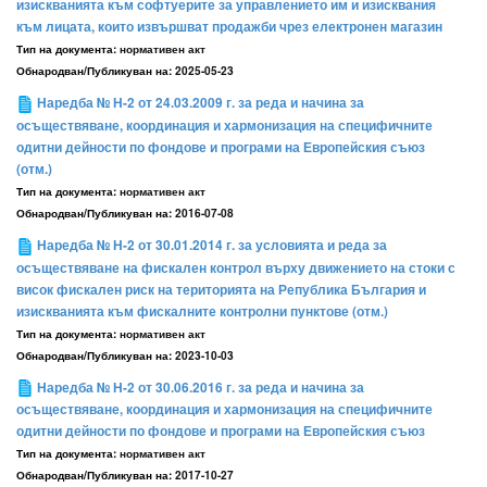
изискванията към софтуерите за управлението им и изисквания
към лицата, които извършват продажби чрез електронен магазин
Тип на документа:
нормативен акт
Обнародван/Публикуван на:
2025-05-23
Наредба № Н-2 от 24.03.2009 г. за реда и начина за
осъществяване, координация и хармонизация на специфичните
одитни дейности по фондове и програми на Европейския съюз
(отм.)
Тип на документа:
нормативен акт
Обнародван/Публикуван на:
2016-07-08
Наредба № Н-2 от 30.01.2014 г. за условията и реда за
осъществяване на фискален контрол върху движението на стоки с
висок фискален риск на територията на Република България и
изискванията към фискалните контролни пунктове (отм.)
Тип на документа:
нормативен акт
Обнародван/Публикуван на:
2023-10-03
Наредба № Н-2 от 30.06.2016 г. за реда и начина за
осъществяване, координация и хармонизация на специфичните
одитни дейности по фондове и програми на Европейския съюз
Тип на документа:
нормативен акт
Обнародван/Публикуван на:
2017-10-27