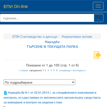
ЕПИ On-line
Toggl
navig
ЕПИ Счетоводство и данъци
Нормативни актове
Наредби
ТЪРСЕНЕ В ТЕКУЩАТА ПАПКА
Показани от 1 до 100 (стр. 1 от 6)
<<първа
<предишна 1
2
3
4
5
6
следваща>
последна>>
Наредба № H-1 от 22.01.2014 г. за специфичните изисквания и
контрола, осъществяван от митническите органи върху средствата
за измерване и контрол на акцизни стоки