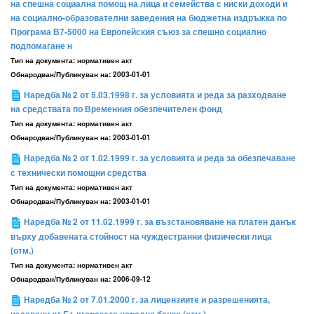
на спешна социална помощ на лица и семейства с ниски доходи и
на социално-образователни заведения на бюджетна издръжка по
Програма В7-5000 на Европейския съюз за спешно социално
подпомагане н
Тип на документа:
нормативен акт
Обнародван/Публикуван на:
2003-01-01
Наредба № 2 от 5.03.1998 г. за условията и реда за разходване
на средствата по Временния обезпечителен фонд
Тип на документа:
нормативен акт
Обнародван/Публикуван на:
2003-01-01
Наредба № 2 от 1.02.1999 г. за условията и реда за обезпечаване
с технически помощни средства
Тип на документа:
нормативен акт
Обнародван/Публикуван на:
2003-01-01
Наредба № 2 от 11.02.1999 г. за възстановяване на платен данък
върху добавената стойност на чуждестранни физически лица
(отм.)
Тип на документа:
нормативен акт
Обнародван/Публикуван на:
2006-09-12
Наредба № 2 от 7.01.2000 г. за лицензиите и разрешенията,