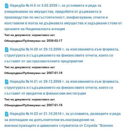
Наредба № Н-2 от 5.02.2026 г. за условията и реда за
унищожаване на имущества, придобити от държавата в
производство по несъстоятелност, конфискувани, отнети и
изоставени в полза на държавата имущества и задържани стоки от
органите на Националната агенция
Тип на документа:
нормативен акт
Обнародван/Публикуван на:
2026-02-17
Наредба № Н-20 от 29.12.2006 г. за изискванията към формата,
структурата и съдържанието на финансовите отчети, които се
съставят от застрахователните предприятия
Тип на документа:
нормативен акт
Обнародван/Публикуван на:
2007-01-19
Наредба № Н-21 от 29.12.2006 г. за изискванията към формата,
структурата и съдържанието на финансовите отчети, които се
съставят от кредитни и финансови институции
Тип на документа:
нормативен акт
Обнародван/Публикуван на:
2007-01-19
Наредба № Н-23 от 21.10.2016 г. за условията, размерите и реда
за изплащане на допълнителни възнаграждения на
военнослужещите и цивилните служители от Служба "Военно