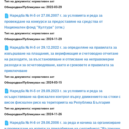
Тип на документа:
нормативен акт
Обнародван/Публикуван на:
2022-03-29
Наредба № Н-5 от 27.06.2007 г. за условията и реда за
провеждане на конкурси за предоставяне на средства от
Национален фонд "Култура" (отм.)
Тип на документа:
нормативен акт
Обнародван/Публикуван на:
2024-11-29
Наредба № Н-5 от 29.12.2022 г. за определяне на правилата за
извършване на плащания, за верификация и счетоводно отчитане
на разходите, за възстановяване и отписване на неправомерни
разходи и за осчетоводяване, както и сроковете и правилата за
приключване
Тип на документа:
нормативен акт
Обнародван/Публикуван на:
2024-03-15
Наредба № Н-5 от 29.09.2023 г. за условията и реда за
осъществяване на фискален контрол върху движението на стоки с
висок фискален риск на територията на Република България
Тип на документа:
нормативен акт
Обнародван/Публикуван на:
2024-11-26
Наредба № Н-6 от 29.06.2006 г. за реда и начина за организиране
и провеждане на изпити за придобиване на сертификат "Вътрешен